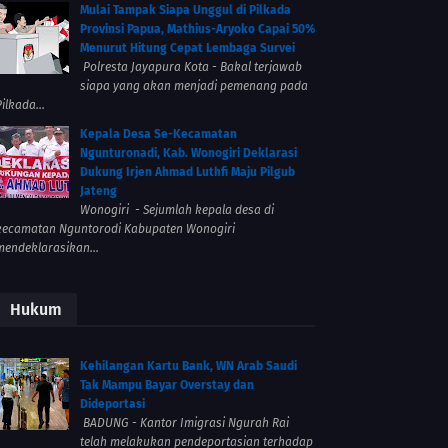
Mulai Tampak Siapa Unggul di Pilkada
Provinsi Papua, Mathius-Aryoko Capai 50%
Menurut Hitung Cepat Lembaga Survei
Polresta Jayapura Kota - Bakal terjawab
siapa yang akan menjadi pemenang pada
ilkada...
Kepala Desa Se-Kecamatan
Ngunturonadi, Kab. Wonogiri Deklarasi
Dukung Irjen Ahmad Luthfi Maju Pilgub
Jateng
Wonogiri - Sejumlah kepala desa di
kecamatan Nguntorodi Kabupaten Wonogiri
mendeklarasikan...
Hukum
Kehilangan Kartu Bank, WN Arab Saudi
Tak Mampu Bayar Overstay dan
Dideportasi
BADUNG - Kantor Imigrasi Ngurah Rai
telah melakukan pendeportasian terhadap