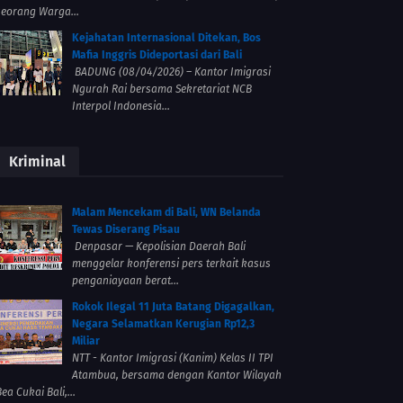
seorang Warga...
Kejahatan Internasional Ditekan, Bos
Mafia Inggris Dideportasi dari Bali
BADUNG (08/04/2026) – Kantor Imigrasi
Ngurah Rai bersama Sekretariat NCB
Interpol Indonesia...
Kriminal
Malam Mencekam di Bali, WN Belanda
Tewas Diserang Pisau
Denpasar — Kepolisian Daerah Bali
menggelar konferensi pers terkait kasus
penganiayaan berat...
Rokok Ilegal 11 Juta Batang Digagalkan,
Negara Selamatkan Kerugian Rp12,3
Miliar
NTT - Kantor Imigrasi (Kanim) Kelas II TPI
Atambua, bersama dengan Kantor Wilayah
ea Cukai Bali,...