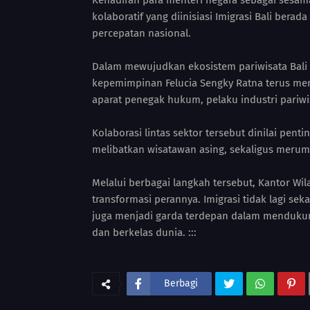
Kehadiran para menteri negara sebagai ses
kolaboratif yang diinisiasi Imigrasi Bali bera
percepatan nasional.
Dalam mewujudkan ekosistem pariwisata Bali ya
kepemimpinan Felucia Sengky Ratna terus men
aparat penegak hukum, pelaku industri pariwis
Kolaborasi lintas sektor tersebut dinilai pen
melibatkan wisatawan asing, sekaligus merum
Melalui berbagai langkah tersebut, Kantor Wil
transformasi perannya. Imigrasi tidak lagi se
juga menjadi garda terdepan dalam mendukung 
dan berkelas dunia. :::
Berbagi