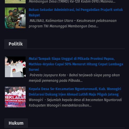
Membangun Desa (TMMD) Ke-128 Kodim 0910/Malinau...
Bukan Sekadar Administrasi, Ini Pengabdian Prajurit untuk
Rakyat
MALINAU, Kalimantan Utara – Kesuksesan pelaksanaan
program TNI Manunggal Membangun Desa...
Politik
Mulai Tampak Siapa Unggul di Pilkada Provinsi Papua,
Mathius-Aryoko Capai 50% Menurut Hitung Cepat Lembaga
Survei
Polresta Jayapura Kota - Bakal terjawab siapa yang akan
menjadi pemenang pada Pilkada...
Kepala Desa Se-Kecamatan Ngunturonadi, Kab. Wonogiri
Deklarasi Dukung Irjen Ahmad Luthfi Maju Pilgub Jateng
Wonogiri - Sejumlah kepala desa di kecamatan Nguntorodi
Kabupaten Wonogiri mendeklarasikan...
Hukum