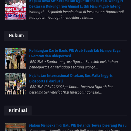
Kepala Desa Se-Kecamatan Ngunturonadi, Kab. Wonogiri
Deklarasi Dukung Irjen Ahmad Luthfi Maju Pilgub Jateng
Wonogiri - Sejumlah kepala desa di kecamatan Nguntorodi
Kabupaten Wonogiri mendeklarasikan...
Hukum
Kehilangan Kartu Bank, WN Arab Saudi Tak Mampu Bayar
Overstay dan Dideportasi
BADUNG - Kantor Imigrasi Ngurah Rai telah melakukan
pendeportasian terhadap seorang Warga...
Kejahatan Internasional Ditekan, Bos Mafia Inggris
Dideportasi dari Bali
BADUNG (08/04/2026) – Kantor Imigrasi Ngurah Rai
bersama Sekretariat NCB Interpol Indonesia...
Kriminal
Malam Mencekam di Bali, WN Belanda Tewas Diserang Pisau