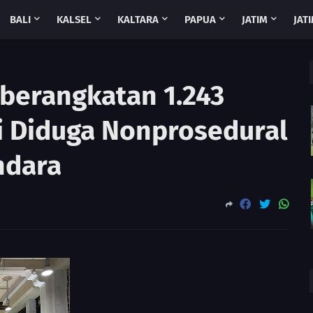
BALI
KALSEL
KALTARA
PAPUA
JATIM
JATI
eberangkatan 1.243
i Diduga Nonprosedural
ndara