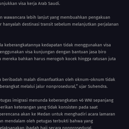
njukkan visa kerja Arab Saudi.
n wawancara lebih lanjut yang membuahkan pengakuan
 hanyalah destinasi transit sebelum melanjutkan perjalanan
unda keberangkatannya kedapatan tidak menggunakan visa
enggunakan visa kunjungan dengan bantuan jasa biro
u mereka bahkan harus merogoh kocek hingga ratusan juta
au beribadah malah dimanfaatkan oleh oknum-oknum tidak
rangkat melalui jalur nonprosedural,” ujar Suhendra.
etugas imigrasi menunda keberangkatan 46 WNI sepanjang
berikan keterangan yang tidak konsisten pada saat
berencana akan ke Medan untuk menghadiri acara lamaran
an mendalam oleh petugas terbukti bahwa yang
elaksanakan ibadah haji secara nonprosedural.