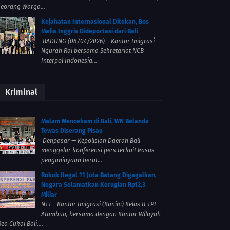
seorang Warga...
Kejahatan Internasional Ditekan, Bos
Mafia Inggris Dideportasi dari Bali
BADUNG (08/04/2026) – Kantor Imigrasi
Ngurah Rai bersama Sekretariat NCB
Interpol Indonesia...
Kriminal
Malam Mencekam di Bali, WN Belanda
Tewas Diserang Pisau
Denpasar — Kepolisian Daerah Bali
menggelar konferensi pers terkait kasus
penganiayaan berat...
Rokok Ilegal 11 Juta Batang Digagalkan,
Negara Selamatkan Kerugian Rp12,3
Miliar
NTT - Kantor Imigrasi (Kanim) Kelas II TPI
Atambua, bersama dengan Kantor Wilayah
ea Cukai Bali,...