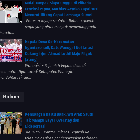
Mulai Tampak Siapa Unggul di Pilkada
Provinsi Papua, Mathius-Aryoko Capai 50%
Menurut Hitung Cepat Lembaga Survei
Polresta Jayapura Kota - Bakal terjawab
siapa yang akan menjadi pemenang pada
ilkada...
Kepala Desa Se-Kecamatan
Ngunturonadi, Kab. Wonogiri Deklarasi
Dukung Irjen Ahmad Luthfi Maju Pilgub
Jateng
Wonogiri - Sejumlah kepala desa di
kecamatan Nguntorodi Kabupaten Wonogiri
mendeklarasikan...
Hukum
Kehilangan Kartu Bank, WN Arab Saudi
Tak Mampu Bayar Overstay dan
Dideportasi
BADUNG - Kantor Imigrasi Ngurah Rai
telah melakukan pendeportasian terhadap