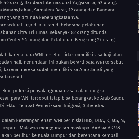
 46 orang, Bandara Internasional Yogyakarta, 42 orang,
a Minangkabau, Sumatera Barat, 12 orang dan Bandara
 orang yang ditunda keberangkatannya.
prosedural juga dilakukan di beberapa pelabuhan
labuhan Citra Tri Tunas, sebanyak 82 orang ditunda
tam Center 54 orang dan Pelabuhan Bengkong 27 orang.
h karena para WNI tersebut tidak memiliki visa haji atau
adah haji. Penundaan ini bukan berarti para WNI tersebut
di, karena mereka sudah memiliki visa Arab Saudi yang
ra tersebut.
enekan potensi penyalahgunaan visa dalam rangka
esai, para WNI tersebut tetap bisa berangkat ke Arab Saudi,
 Direktur Tempat Pemeriksaan Imigrasi, Suhendra.
 dalam keterangan enam WNI berinisial HBS, DDA, K, MS, M,
Lumpur - Malaysia menggunakan maskapai AirAsia AK349.
 akan berlibur ke Kuala Lumpur dan berencana kembali
B