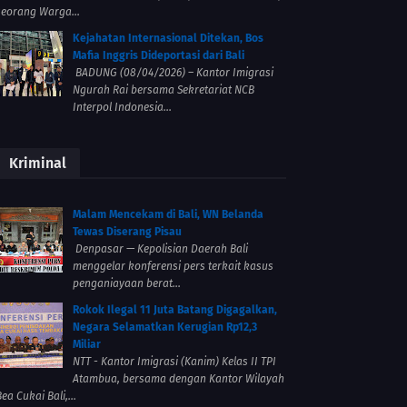
seorang Warga...
Kejahatan Internasional Ditekan, Bos
Mafia Inggris Dideportasi dari Bali
BADUNG (08/04/2026) – Kantor Imigrasi
Ngurah Rai bersama Sekretariat NCB
Interpol Indonesia...
Kriminal
Malam Mencekam di Bali, WN Belanda
Tewas Diserang Pisau
Denpasar — Kepolisian Daerah Bali
menggelar konferensi pers terkait kasus
penganiayaan berat...
Rokok Ilegal 11 Juta Batang Digagalkan,
Negara Selamatkan Kerugian Rp12,3
Miliar
NTT - Kantor Imigrasi (Kanim) Kelas II TPI
Atambua, bersama dengan Kantor Wilayah
ea Cukai Bali,...