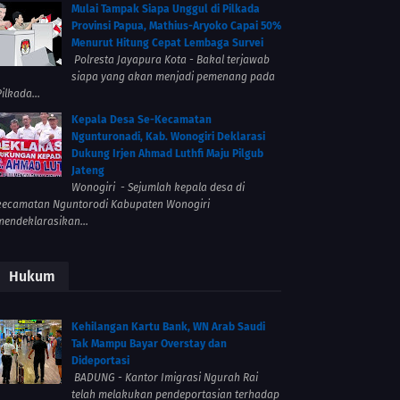
Mulai Tampak Siapa Unggul di Pilkada
Provinsi Papua, Mathius-Aryoko Capai 50%
Menurut Hitung Cepat Lembaga Survei
Polresta Jayapura Kota - Bakal terjawab
siapa yang akan menjadi pemenang pada
ilkada...
Kepala Desa Se-Kecamatan
Ngunturonadi, Kab. Wonogiri Deklarasi
Dukung Irjen Ahmad Luthfi Maju Pilgub
Jateng
Wonogiri - Sejumlah kepala desa di
kecamatan Nguntorodi Kabupaten Wonogiri
mendeklarasikan...
Hukum
Kehilangan Kartu Bank, WN Arab Saudi
Tak Mampu Bayar Overstay dan
Dideportasi
BADUNG - Kantor Imigrasi Ngurah Rai
telah melakukan pendeportasian terhadap