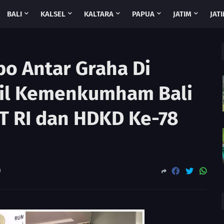
BALI
KALSEL
KALTARA
PAPUA
JATIM
JATI
o Antar Graha Di
il Kemenkumham Bali
T RI dan HDKD Ke-78
0