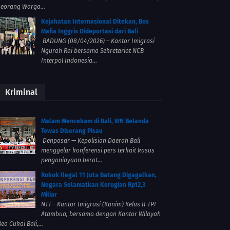
seorang Warga...
Kejahatan Internasional Ditekan, Bos
Mafia Inggris Dideportasi dari Bali
BADUNG (08/04/2026) – Kantor Imigrasi
Ngurah Rai bersama Sekretariat NCB
Interpol Indonesia...
Kriminal
Malam Mencekam di Bali, WN Belanda
Tewas Diserang Pisau
Denpasar — Kepolisian Daerah Bali
menggelar konferensi pers terkait kasus
penganiayaan berat...
Rokok Ilegal 11 Juta Batang Digagalkan,
Negara Selamatkan Kerugian Rp12,3
Miliar
NTT - Kantor Imigrasi (Kanim) Kelas II TPI
Atambua, bersama dengan Kantor Wilayah
ea Cukai Bali,...