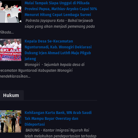
Mulai Tampak Siapa Unggul di Pilkada
Provinsi Papua, Mathius-Aryoko Capai 50%
Menurut Hitung Cepat Lembaga Survei
Polresta Jayapura Kota - Bakal terjawab
siapa yang akan menjadi pemenang pada
ilkada...
Kepala Desa Se-Kecamatan
Ngunturonadi, Kab. Wonogiri Deklarasi
Dukung Irjen Ahmad Luthfi Maju Pilgub
Jateng
Wonogiri - Sejumlah kepala desa di
kecamatan Nguntorodi Kabupaten Wonogiri
mendeklarasikan...
Hukum
Kehilangan Kartu Bank, WN Arab Saudi
Tak Mampu Bayar Overstay dan
Dideportasi
BADUNG - Kantor Imigrasi Ngurah Rai
telah melakukan pendeportasian terhadap