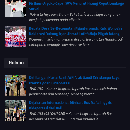
Mathius-Aryoko Capai 50% Menurut Hitung Cepat Lembaga
Survei
Polresta Jayapura Kota - Bakal terjawab siapa yang akan
menjadi pemenang pada Pilkada...
Kepala Desa Se-Kecamatan Ngunturonadi, Kab. Wonogiri
Deklarasi Dukung Irjen Ahmad Luthfi Maju Pilgub Jateng
Wonogiri - Sejumlah kepala desa di kecamatan Nguntorodi
Kabupaten Wonogiri mendeklarasikan...
Hukum
Kehilangan Kartu Bank, WN Arab Saudi Tak Mampu Bayar
Overstay dan Dideportasi
BADUNG - Kantor Imigrasi Ngurah Rai telah melakukan
pendeportasian terhadap seorang Warga...
Kejahatan Internasional Ditekan, Bos Mafia Inggris
Dideportasi dari Bali
BADUNG (08/04/2026) – Kantor Imigrasi Ngurah Rai
bersama Sekretariat NCB Interpol Indonesia...