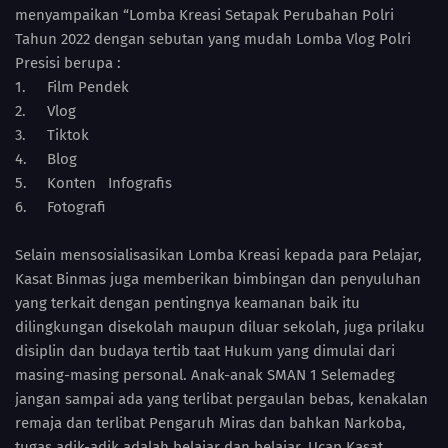
menyampaikan “Lomba Kreasi Setapak Perubahan Polri
Tahun 2022 dengan sebutan yang mudah Lomba Vlog Polri
Presisi berupa :
1.
Film Pendek
2.
Vlog
3.
Tiktok
4.
Blog
5.
Konten Infografis
6.
Fotografi
Selain mensosialisasikan Lomba Kreasi kepada para Pelajar,
Kasat Binmas juga memberikan bimbingan dan penyuluhan
yang terkait dengan pentingnya keamanan baik itu
dilingkungan disekolah maupun diluar sekolah, juga prilaku
disiplin dan budaya tertib taat Hukum yang dimulai dari
masing-masing personal. Anak-anak SMAN 1 Selemadeg
jangan sampai ada yang terlibat pergaulan bebas, kenakalan
remaja dan terlibat Pengaruh Miras dan bahkan Narkoba,
tugas adik-adik adalah belajar dan belajar, Ucap Kasat