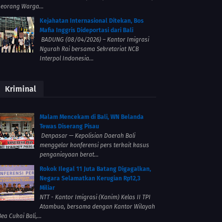
seorang Warga...
Kejahatan Internasional Ditekan, Bos
Mafia Inggris Dideportasi dari Bali
BADUNG (08/04/2026) – Kantor Imigrasi
Ngurah Rai bersama Sekretariat NCB
Interpol Indonesia...
Kriminal
Malam Mencekam di Bali, WN Belanda
Tewas Diserang Pisau
Denpasar — Kepolisian Daerah Bali
menggelar konferensi pers terkait kasus
penganiayaan berat...
Rokok Ilegal 11 Juta Batang Digagalkan,
Negara Selamatkan Kerugian Rp12,3
Miliar
NTT - Kantor Imigrasi (Kanim) Kelas II TPI
Atambua, bersama dengan Kantor Wilayah
ea Cukai Bali,...