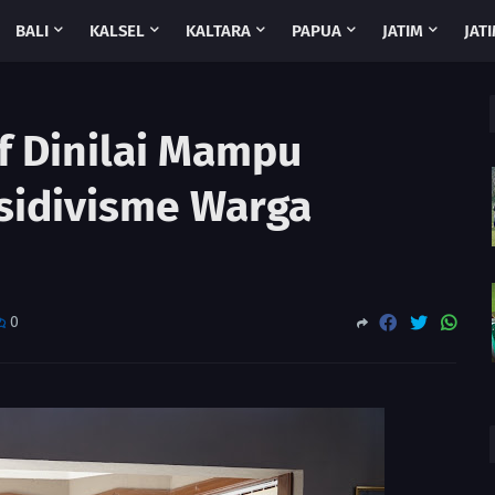
BALI
KALSEL
KALTARA
PAPUA
JATIM
JATI
f Dinilai Mampu
esidivisme Warga
0