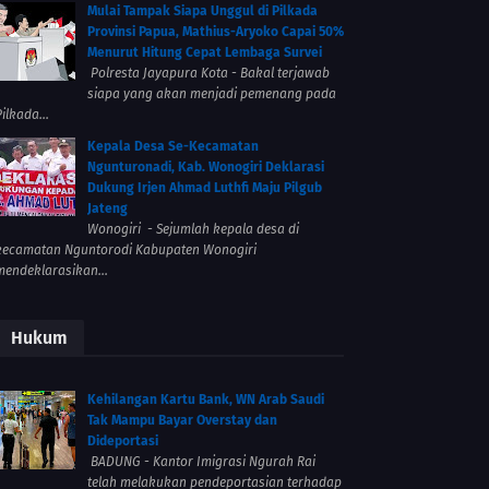
Mulai Tampak Siapa Unggul di Pilkada
Provinsi Papua, Mathius-Aryoko Capai 50%
Menurut Hitung Cepat Lembaga Survei
Polresta Jayapura Kota - Bakal terjawab
siapa yang akan menjadi pemenang pada
ilkada...
Kepala Desa Se-Kecamatan
Ngunturonadi, Kab. Wonogiri Deklarasi
Dukung Irjen Ahmad Luthfi Maju Pilgub
Jateng
Wonogiri - Sejumlah kepala desa di
kecamatan Nguntorodi Kabupaten Wonogiri
mendeklarasikan...
Hukum
Kehilangan Kartu Bank, WN Arab Saudi
Tak Mampu Bayar Overstay dan
Dideportasi
BADUNG - Kantor Imigrasi Ngurah Rai
telah melakukan pendeportasian terhadap