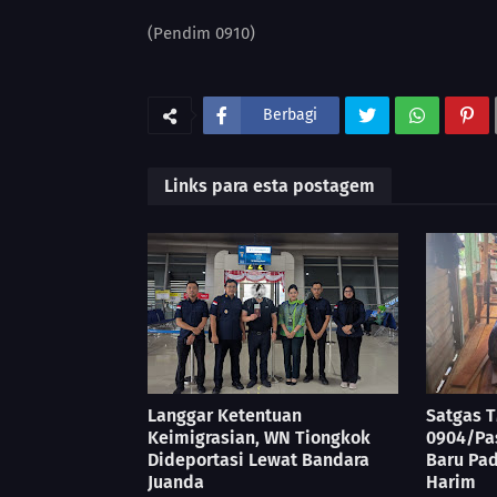
(Pendim 0910)
Berbagi
Links para esta postagem
Langgar Ketentuan
Satgas 
Keimigrasian, WN Tiongkok
0904/Pas
Dideportasi Lewat Bandara
Baru Pa
Juanda
Harim