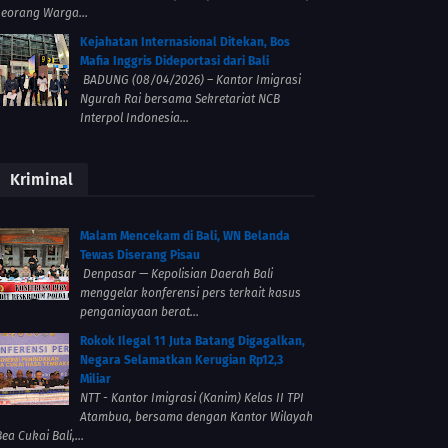
seorang Warga...
Kejahatan Internasional Ditekan, Bos
Mafia Inggris Dideportasi dari Bali
BADUNG (08/04/2026) – Kantor Imigrasi
Ngurah Rai bersama Sekretariat NCB
Interpol Indonesia...
Kriminal
Malam Mencekam di Bali, WN Belanda
Tewas Diserang Pisau
Denpasar — Kepolisian Daerah Bali
menggelar konferensi pers terkait kasus
penganiayaan berat...
Rokok Ilegal 11 Juta Batang Digagalkan,
Negara Selamatkan Kerugian Rp12,3
Miliar
NTT - Kantor Imigrasi (Kanim) Kelas II TPI
Atambua, bersama dengan Kantor Wilayah
ea Cukai Bali,...