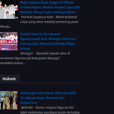
Mulai Tampak Siapa Unggul di Pilkada
Provinsi Papua, Mathius-Aryoko Capai 50%
Menurut Hitung Cepat Lembaga Survei
Polresta Jayapura Kota - Bakal terjawab
siapa yang akan menjadi pemenang pada
ilkada...
Kepala Desa Se-Kecamatan
Ngunturonadi, Kab. Wonogiri Deklarasi
Dukung Irjen Ahmad Luthfi Maju Pilgub
Jateng
Wonogiri - Sejumlah kepala desa di
kecamatan Nguntorodi Kabupaten Wonogiri
mendeklarasikan...
Hukum
Kehilangan Kartu Bank, WN Arab Saudi
Tak Mampu Bayar Overstay dan
Dideportasi
BADUNG - Kantor Imigrasi Ngurah Rai
telah melakukan pendeportasian terhadap