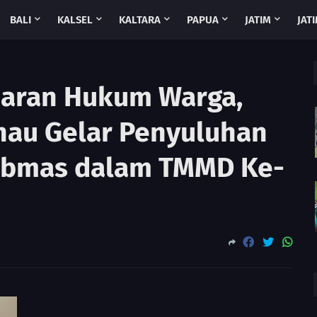
BALI
KALSEL
KALTARA
PAPUA
JATIM
JATI
daran Hukum Warga,
nau Gelar Penyuluhan
ibmas dalam TMMD Ke-