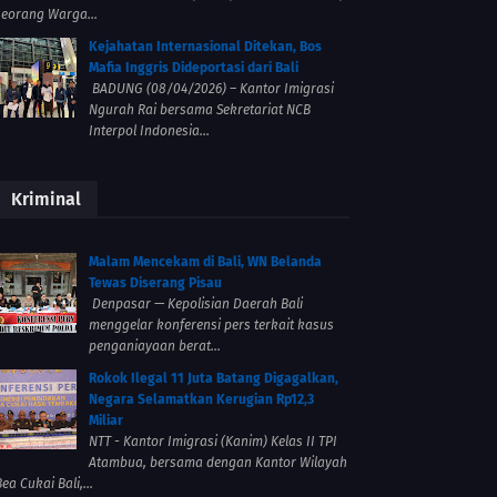
seorang Warga...
Kejahatan Internasional Ditekan, Bos
Mafia Inggris Dideportasi dari Bali
BADUNG (08/04/2026) – Kantor Imigrasi
Ngurah Rai bersama Sekretariat NCB
Interpol Indonesia...
Kriminal
Malam Mencekam di Bali, WN Belanda
Tewas Diserang Pisau
Denpasar — Kepolisian Daerah Bali
menggelar konferensi pers terkait kasus
penganiayaan berat...
Rokok Ilegal 11 Juta Batang Digagalkan,
Negara Selamatkan Kerugian Rp12,3
Miliar
NTT - Kantor Imigrasi (Kanim) Kelas II TPI
Atambua, bersama dengan Kantor Wilayah
ea Cukai Bali,...