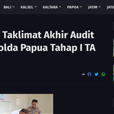
BALI
KALSEL
KALTARA
PAPUA
JATIM
JATI
i Taklimat Akhir Audit
olda Papua Tahap I TA