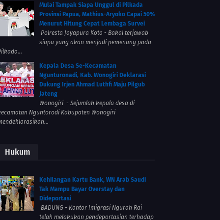
Mulai Tampak Siapa Unggul di Pilkada
Provinsi Papua, Mathius-Aryoko Capai 50%
Menurut Hitung Cepat Lembaga Survei
Polresta Jayapura Kota - Bakal terjawab
siapa yang akan menjadi pemenang pada
ilkada...
Kepala Desa Se-Kecamatan
Ngunturonadi, Kab. Wonogiri Deklarasi
Dukung Irjen Ahmad Luthfi Maju Pilgub
Jateng
Wonogiri - Sejumlah kepala desa di
kecamatan Nguntorodi Kabupaten Wonogiri
mendeklarasikan...
Hukum
Kehilangan Kartu Bank, WN Arab Saudi
Tak Mampu Bayar Overstay dan
Dideportasi
BADUNG - Kantor Imigrasi Ngurah Rai
telah melakukan pendeportasian terhadap