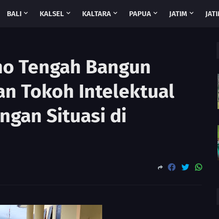
BALI
KALSEL
KALTARA
PAPUA
JATIM
JATI
o Tengah Bangun
n Tokoh Intelektual
gan Situasi di