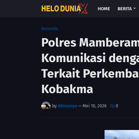
HOME
BERITA
Beranda
Polres Mamberam
Komunikasi denga
Terkait Perkemban
Kobakma
by
Abimanyu
—
Mei 10, 2026
0