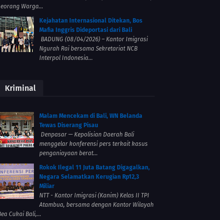
seorang Warga...
Kejahatan Internasional Ditekan, Bos
Mafia Inggris Dideportasi dari Bali
BADUNG (08/04/2026) – Kantor Imigrasi
Ngurah Rai bersama Sekretariat NCB
Interpol Indonesia...
Kriminal
Malam Mencekam di Bali, WN Belanda
Tewas Diserang Pisau
Denpasar — Kepolisian Daerah Bali
menggelar konferensi pers terkait kasus
penganiayaan berat...
Rokok Ilegal 11 Juta Batang Digagalkan,
Negara Selamatkan Kerugian Rp12,3
Miliar
NTT - Kantor Imigrasi (Kanim) Kelas II TPI
Atambua, bersama dengan Kantor Wilayah
ea Cukai Bali,...