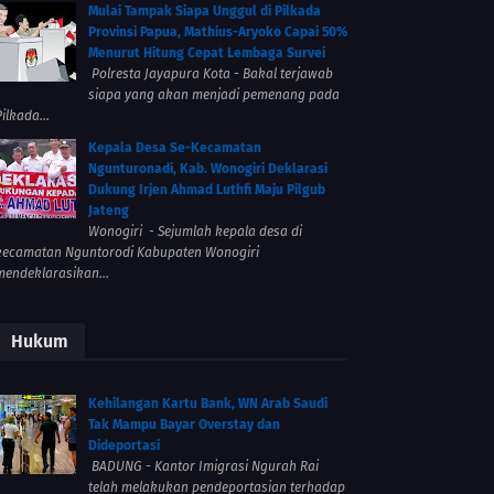
Mulai Tampak Siapa Unggul di Pilkada
Provinsi Papua, Mathius-Aryoko Capai 50%
Menurut Hitung Cepat Lembaga Survei
Polresta Jayapura Kota - Bakal terjawab
siapa yang akan menjadi pemenang pada
ilkada...
Kepala Desa Se-Kecamatan
Ngunturonadi, Kab. Wonogiri Deklarasi
Dukung Irjen Ahmad Luthfi Maju Pilgub
Jateng
Wonogiri - Sejumlah kepala desa di
kecamatan Nguntorodi Kabupaten Wonogiri
mendeklarasikan...
Hukum
Kehilangan Kartu Bank, WN Arab Saudi
Tak Mampu Bayar Overstay dan
Dideportasi
BADUNG - Kantor Imigrasi Ngurah Rai
telah melakukan pendeportasian terhadap