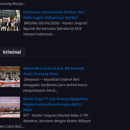
seorang Warga...
Kejahatan Internasional Ditekan, Bos
Mafia Inggris Dideportasi dari Bali
BADUNG (08/04/2026) – Kantor Imigrasi
Ngurah Rai bersama Sekretariat NCB
Interpol Indonesia...
Kriminal
Malam Mencekam di Bali, WN Belanda
Tewas Diserang Pisau
Denpasar — Kepolisian Daerah Bali
menggelar konferensi pers terkait kasus
penganiayaan berat...
Rokok Ilegal 11 Juta Batang Digagalkan,
Negara Selamatkan Kerugian Rp12,3
Miliar
NTT - Kantor Imigrasi (Kanim) Kelas II TPI
Atambua, bersama dengan Kantor Wilayah
ea Cukai Bali,...