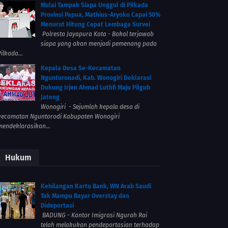
Mulai Tampak Siapa Unggul di Pilkada
Provinsi Papua, Mathius-Aryoko Capai 50%
Menurut Hitung Cepat Lembaga Survei
Polresta Jayapura Kota - Bakal terjawab
siapa yang akan menjadi pemenang pada
ilkada...
Kepala Desa Se-Kecamatan
Ngunturonadi, Kab. Wonogiri Deklarasi
Dukung Irjen Ahmad Luthfi Maju Pilgub
Jateng
Wonogiri - Sejumlah kepala desa di
kecamatan Nguntorodi Kabupaten Wonogiri
mendeklarasikan...
Hukum
Kehilangan Kartu Bank, WN Arab Saudi
Tak Mampu Bayar Overstay dan
Dideportasi
BADUNG - Kantor Imigrasi Ngurah Rai
telah melakukan pendeportasian terhadap