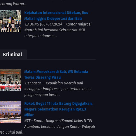
seorang Warga...
Kejahatan Internasional Ditekan, Bos
Mafia Inggris Dideportasi dari Bali
BADUNG (08/04/2026) – Kantor Imigrasi
Ngurah Rai bersama Sekretariat NCB
Interpol Indonesia...
Kriminal
Malam Mencekam di Bali, WN Belanda
Tewas Diserang Pisau
Denpasar — Kepolisian Daerah Bali
menggelar konferensi pers terkait kasus
penganiayaan berat...
Rokok Ilegal 11 Juta Batang Digagalkan,
Negara Selamatkan Kerugian Rp12,3
Miliar
NTT - Kantor Imigrasi (Kanim) Kelas II TPI
Atambua, bersama dengan Kantor Wilayah
ea Cukai Bali,...