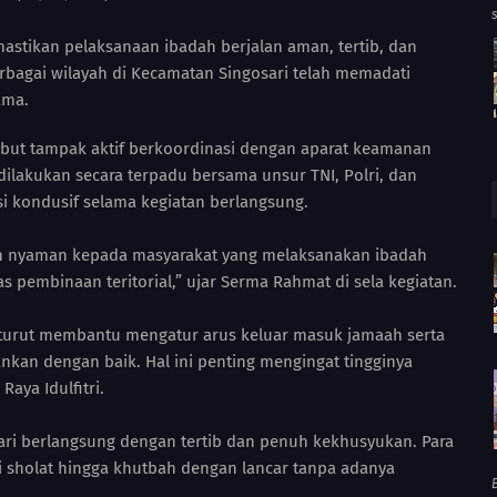
stikan pelaksanaan ibadah berjalan aman, tertib, dan
berbagai wilayah di Kecamatan Singosari telah memadati
ama.
ebut tampak aktif berkoordinasi dengan aparat keamanan
dilakukan secara terpadu bersama unsur TNI, Polri, dan
i kondusif selama kegiatan berlangsung.
n nyaman kepada masyarakat yang melaksanakan ibadah
gas pembinaan teritorial,” ujar Serma Rahmat di sela kegiatan.
turut membantu mengatur arus keluar masuk jamaah serta
nkan dengan baik. Hal ini penting mengingat tingginya
aya Idulfitri.
 Sari berlangsung dengan tertib dan penuh kekhusyukan. Para
i sholat hingga khutbah dengan lancar tanpa adanya
B