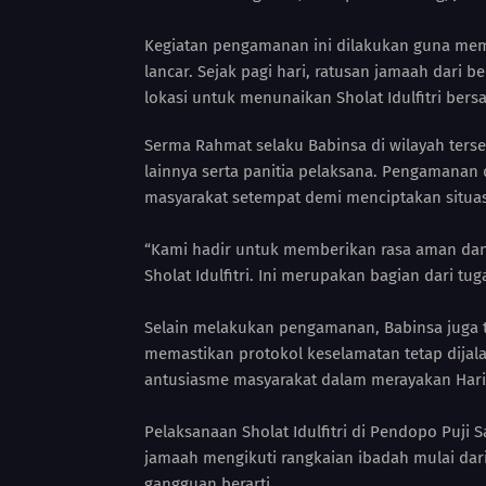
Kegiatan pengamanan ini dilakukan guna mema
lancar. Sejak pagi hari, ratusan jamaah dari 
lokasi untuk menunaikan Sholat Idulfitri bers
Serma Rahmat selaku Babinsa di wilayah ters
lainnya serta panitia pelaksana. Pengamanan 
masyarakat setempat demi menciptakan situas
“Kami hadir untuk memberikan rasa aman da
Sholat Idulfitri. Ini merupakan bagian dari tu
Selain melakukan pengamanan, Babinsa juga 
memastikan protokol keselamatan tetap dijala
antusiasme masyarakat dalam merayakan Hari R
Pelaksanaan Sholat Idulfitri di Pendopo Puji
jamaah mengikuti rangkaian ibadah mulai dar
gangguan berarti.