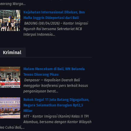
seorang Warga...
Kejahatan Internasional Ditekan, Bos
Mafia Inggris Dideportasi dari Bali
BADUNG (08/04/2026) – Kantor Imigrasi
Ngurah Rai bersama Sekretariat NCB
Interpol Indonesia...
Kriminal
Malam Mencekam di Bali, WN Belanda
Tewas Diserang Pisau
Denpasar — Kepolisian Daerah Bali
menggelar konferensi pers terkait kasus
penganiayaan berat...
Rokok Ilegal 11 Juta Batang Digagalkan,
Negara Selamatkan Kerugian Rp12,3
Miliar
NTT - Kantor Imigrasi (Kanim) Kelas II TPI
Atambua, bersama dengan Kantor Wilayah
ea Cukai Bali,...