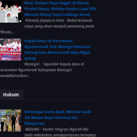
Mulai Tampak Siapa Unggul di Pilkada
Provinsi Papua, Mathius-Aryoko Capai 50%
Menurut Hitung Cepat Lembaga Survei
Polresta Jayapura Kota - Bakal terjawab
siapa yang akan menjadi pemenang pada
ilkada...
Kepala Desa Se-Kecamatan
Ngunturonadi, Kab. Wonogiri Deklarasi
Dukung Irjen Ahmad Luthfi Maju Pilgub
Jateng
Wonogiri - Sejumlah kepala desa di
kecamatan Nguntorodi Kabupaten Wonogiri
mendeklarasikan...
Hukum
Kehilangan Kartu Bank, WN Arab Saudi
Tak Mampu Bayar Overstay dan
Dideportasi
BADUNG - Kantor Imigrasi Ngurah Rai
telah melakukan pendeportasian terhadap