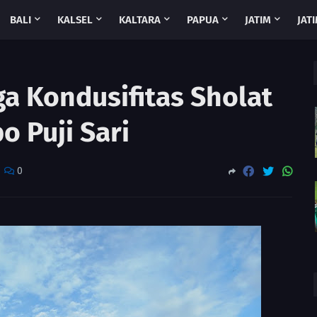
BALI
KALSEL
KALTARA
PAPUA
JATIM
JATI
a Kondusifitas Sholat
po Puji Sari
0