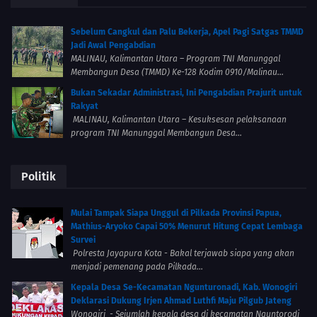
Sebelum Cangkul dan Palu Bekerja, Apel Pagi Satgas TMMD
Jadi Awal Pengabdian
MALINAU, Kalimantan Utara – Program TNI Manunggal
Membangun Desa (TMMD) Ke-128 Kodim 0910/Malinau...
Bukan Sekadar Administrasi, Ini Pengabdian Prajurit untuk
Rakyat
MALINAU, Kalimantan Utara – Kesuksesan pelaksanaan
program TNI Manunggal Membangun Desa...
Politik
Mulai Tampak Siapa Unggul di Pilkada Provinsi Papua,
Mathius-Aryoko Capai 50% Menurut Hitung Cepat Lembaga
Survei
Polresta Jayapura Kota - Bakal terjawab siapa yang akan
menjadi pemenang pada Pilkada...
Kepala Desa Se-Kecamatan Ngunturonadi, Kab. Wonogiri
Deklarasi Dukung Irjen Ahmad Luthfi Maju Pilgub Jateng
Wonogiri - Sejumlah kepala desa di kecamatan Nguntorodi