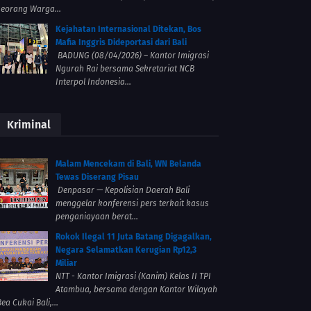
seorang Warga...
Kejahatan Internasional Ditekan, Bos
Mafia Inggris Dideportasi dari Bali
BADUNG (08/04/2026) – Kantor Imigrasi
Ngurah Rai bersama Sekretariat NCB
Interpol Indonesia...
Kriminal
Malam Mencekam di Bali, WN Belanda
Tewas Diserang Pisau
Denpasar — Kepolisian Daerah Bali
menggelar konferensi pers terkait kasus
penganiayaan berat...
Rokok Ilegal 11 Juta Batang Digagalkan,
Negara Selamatkan Kerugian Rp12,3
Miliar
NTT - Kantor Imigrasi (Kanim) Kelas II TPI
Atambua, bersama dengan Kantor Wilayah
ea Cukai Bali,...