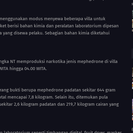
ku menggunakan modus menyewa beberapa villa untuk
ket berisi bahan kimia dan peralatan laboratorium dipesan
la yang disewa pelaku. Sebagian bahan kimia diketahui
angka NT memproduksi narkotika jenis mephedrone di villa
WITA hingga 04.00 WITA.
arang bukti berupa mephedrone padatan sekitar 644 gram
total mencapai 7,8 kilogram. Selain itu, ditemukan pula
ekitar 2,6 kilogram padatan dan 219,7 kilogram cairan yang
B
laboratorium seperti timbangan digital, fruit dryer, masker