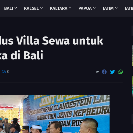
BALI
KALSEL
KALTARA
PAPUA
JATIM
JATI
s Villa Sewa untuk
a di Bali
0