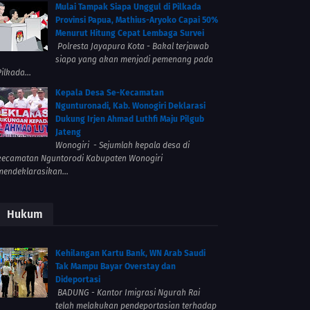
Mulai Tampak Siapa Unggul di Pilkada
Provinsi Papua, Mathius-Aryoko Capai 50%
Menurut Hitung Cepat Lembaga Survei
Polresta Jayapura Kota - Bakal terjawab
siapa yang akan menjadi pemenang pada
ilkada...
Kepala Desa Se-Kecamatan
Ngunturonadi, Kab. Wonogiri Deklarasi
Dukung Irjen Ahmad Luthfi Maju Pilgub
Jateng
Wonogiri - Sejumlah kepala desa di
kecamatan Nguntorodi Kabupaten Wonogiri
mendeklarasikan...
Hukum
Kehilangan Kartu Bank, WN Arab Saudi
Tak Mampu Bayar Overstay dan
Dideportasi
BADUNG - Kantor Imigrasi Ngurah Rai
telah melakukan pendeportasian terhadap