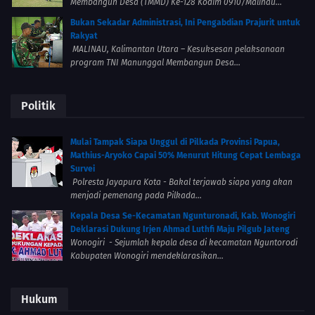
Membangun Desa (TMMD) Ke-128 Kodim 0910/Malinau...
Bukan Sekadar Administrasi, Ini Pengabdian Prajurit untuk
Rakyat
MALINAU, Kalimantan Utara – Kesuksesan pelaksanaan
program TNI Manunggal Membangun Desa...
Politik
Mulai Tampak Siapa Unggul di Pilkada Provinsi Papua,
Mathius-Aryoko Capai 50% Menurut Hitung Cepat Lembaga
Survei
Polresta Jayapura Kota - Bakal terjawab siapa yang akan
menjadi pemenang pada Pilkada...
Kepala Desa Se-Kecamatan Ngunturonadi, Kab. Wonogiri
Deklarasi Dukung Irjen Ahmad Luthfi Maju Pilgub Jateng
Wonogiri - Sejumlah kepala desa di kecamatan Nguntorodi
Kabupaten Wonogiri mendeklarasikan...
Hukum