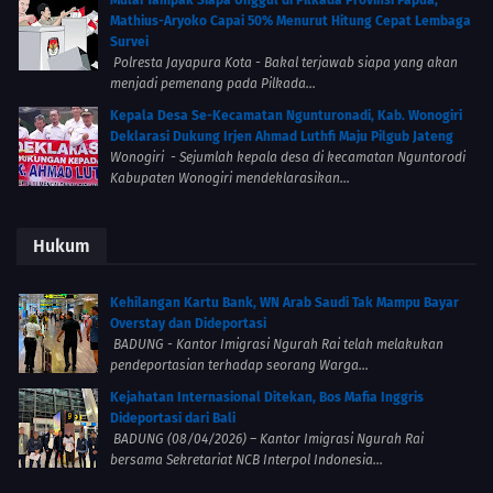
Mulai Tampak Siapa Unggul di Pilkada Provinsi Papua,
Mathius-Aryoko Capai 50% Menurut Hitung Cepat Lembaga
Survei
Polresta Jayapura Kota - Bakal terjawab siapa yang akan
menjadi pemenang pada Pilkada...
Kepala Desa Se-Kecamatan Ngunturonadi, Kab. Wonogiri
Deklarasi Dukung Irjen Ahmad Luthfi Maju Pilgub Jateng
Wonogiri - Sejumlah kepala desa di kecamatan Nguntorodi
Kabupaten Wonogiri mendeklarasikan...
Hukum
Kehilangan Kartu Bank, WN Arab Saudi Tak Mampu Bayar
Overstay dan Dideportasi
BADUNG - Kantor Imigrasi Ngurah Rai telah melakukan
pendeportasian terhadap seorang Warga...
Kejahatan Internasional Ditekan, Bos Mafia Inggris
Dideportasi dari Bali
BADUNG (08/04/2026) – Kantor Imigrasi Ngurah Rai
bersama Sekretariat NCB Interpol Indonesia...