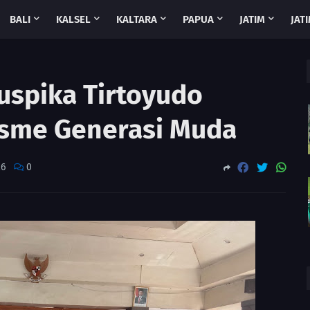
BALI
KALSEL
KALTARA
PAPUA
JATIM
JATI
uspika Tirtoyudo
isme Generasi Muda
26
0