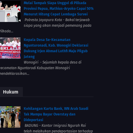
Mulai Tampak Siapa Unggul di Pilkada
Provinsi Papua, Mathius-Aryoko Capai 50%
Menurut Hitung Cepat Lembaga Survei
Polresta Jayapura Kota - Bakal terjawab
siapa yang akan menjadi pemenang pada
ilkada...
Kepala Desa Se-Kecamatan
Ngunturonadi, Kab. Wonogiri Deklarasi
Dukung Irjen Ahmad Luthfi Maju Pilgub
Jateng
Wonogiri - Sejumlah kepala desa di
kecamatan Nguntorodi Kabupaten Wonogiri
mendeklarasikan...
Hukum
Kehilangan Kartu Bank, WN Arab Saudi
Tak Mampu Bayar Overstay dan
Dideportasi
BADUNG - Kantor Imigrasi Ngurah Rai
telah melakukan pendeportasian terhadap