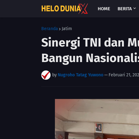
HOME
BERITA
Beranda
Jatim
Sinergi TNI dan M
Bangun Nasional
by
Nugroho Tatag Yuwono
—
Februari 21, 20