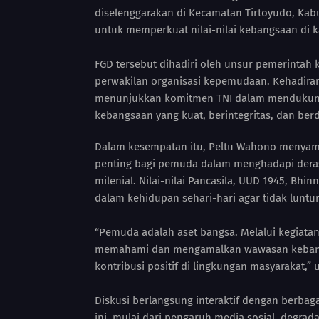
diselenggarakan di Kecamatan Tirtoyudo, Kabu
untuk memperkuat nilai-nilai kebangsaan di k
FGD tersebut dihadiri oleh unsur pemerintah
perwakilan organisasi kepemudaan. Kehadiran
menunjukkan komitmen TNI dalam mendukung 
kebangsaan yang kuat, berintegritas, dan berd
Dalam kesempatan itu, Peltu Wahono menya
penting bagi pemuda dalam menghadapi deras
milenial. Nilai-nilai Pancasila, UUD 1945, Bhi
dalam kehidupan sehari-hari agar tidak luntur
“Pemuda adalah aset bangsa. Melalui kegiata
memahami dan mengamalkan wawasan kebangsa
kontribusi positif di lingkungan masyarakat,” 
Diskusi berlangsung interaktif dengan berba
ini, mulai dari pengaruh media sosial, degrad