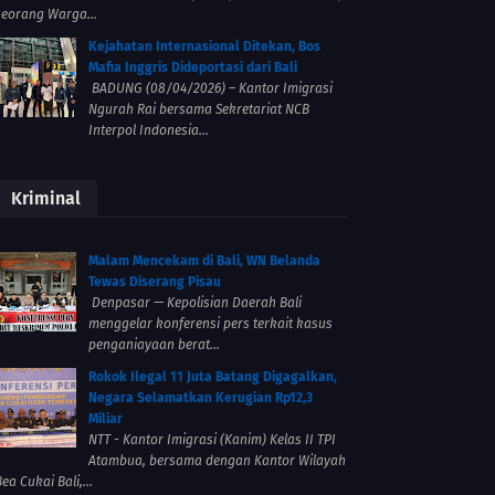
seorang Warga...
Kejahatan Internasional Ditekan, Bos
Mafia Inggris Dideportasi dari Bali
BADUNG (08/04/2026) – Kantor Imigrasi
Ngurah Rai bersama Sekretariat NCB
Interpol Indonesia...
Kriminal
Malam Mencekam di Bali, WN Belanda
Tewas Diserang Pisau
Denpasar — Kepolisian Daerah Bali
menggelar konferensi pers terkait kasus
penganiayaan berat...
Rokok Ilegal 11 Juta Batang Digagalkan,
Negara Selamatkan Kerugian Rp12,3
Miliar
NTT - Kantor Imigrasi (Kanim) Kelas II TPI
Atambua, bersama dengan Kantor Wilayah
ea Cukai Bali,...