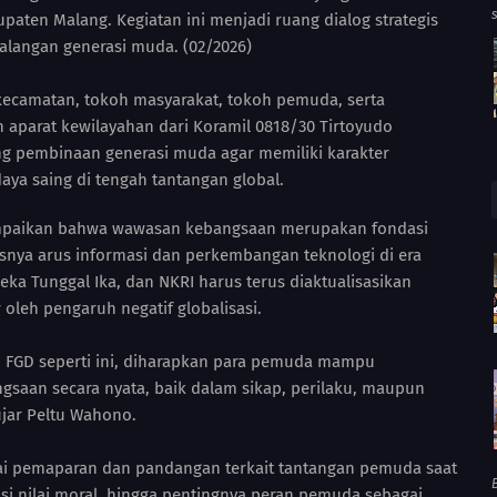
paten Malang. Kegiatan ini menjadi ruang dialog strategis
alangan generasi muda. (02/2026)
 kecamatan, tokoh masyarakat, tokoh pemuda, serta
 aparat kewilayahan dari Koramil 0818/30 Tirtoyudo
pembinaan generasi muda agar memiliki karakter
aya saing di tengah tantangan global.
mpaikan bahwa wawasan kebangsaan merupakan fondasi
nya arus informasi dan perkembangan teknologi di era
nneka Tunggal Ika, dan NKRI harus terus diaktualisasikan
 oleh pengaruh negatif globalisasi.
n FGD seperti ini, diharapkan para pemuda mampu
an secara nyata, baik dalam sikap, perilaku, maupun
ujar Peltu Wahono.
gai pemaparan dan pandangan terkait tantangan pemuda saat
B
asi nilai moral, hingga pentingnya peran pemuda sebagai