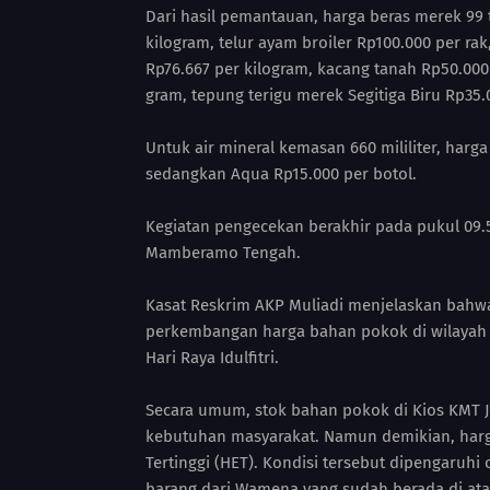
Dari hasil pemantauan, harga beras merek 99 
kilogram, telur ayam broiler Rp100.000 per r
Rp76.667 per kilogram, kacang tanah Rp50.000
gram, tepung terigu merek Segitiga Biru Rp35.
Untuk air mineral kemasan 660 mililiter, har
sedangkan Aqua Rp15.000 per botol.
Kegiatan pengecekan berakhir pada pukul 09.
Mamberamo Tengah.
Kasat Reskrim AKP Muliadi menjelaskan bahw
perkembangan harga bahan pokok di wilaya
Hari Raya Idulfitri.
Secara umum, stok bahan pokok di Kios KMT
kebutuhan masyarakat. Namun demikian, harga
Tertinggi (HET). Kondisi tersebut dipengaruhi 
barang dari Wamena yang sudah berada di ata