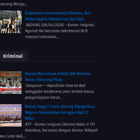
seorang Warga...
Kejahatan Internasional Ditekan, Bos
Mafia Inggris Dideportasi dari Bali
BADUNG (08/04/2026) – Kantor Imigrasi
Ngurah Rai bersama Sekretariat NCB
Interpol Indonesia...
Kriminal
Malam Mencekam di Bali, WN Belanda
Tewas Diserang Pisau
Denpasar — Kepolisian Daerah Bali
menggelar konferensi pers terkait kasus
penganiayaan berat...
Rokok Ilegal 11 Juta Batang Digagalkan,
Negara Selamatkan Kerugian Rp12,3
Miliar
NTT - Kantor Imigrasi (Kanim) Kelas II TPI
Atambua, bersama dengan Kantor Wilayah
ea Cukai Bali,...