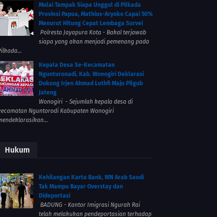
Mulai Tampak Siapa Unggul di Pilkada
Provinsi Papua, Mathius-Aryoko Capai 50%
Menurut Hitung Cepat Lembaga Survei
Polresta Jayapura Kota - Bakal terjawab
siapa yang akan menjadi pemenang pada
ilkada...
Kepala Desa Se-Kecamatan
Ngunturonadi, Kab. Wonogiri Deklarasi
Dukung Irjen Ahmad Luthfi Maju Pilgub
Jateng
Wonogiri - Sejumlah kepala desa di
kecamatan Nguntorodi Kabupaten Wonogiri
mendeklarasikan...
Hukum
Kehilangan Kartu Bank, WN Arab Saudi
Tak Mampu Bayar Overstay dan
Dideportasi
BADUNG - Kantor Imigrasi Ngurah Rai
telah melakukan pendeportasian terhadap