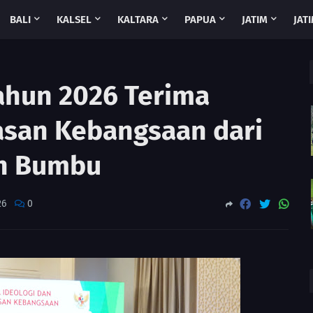
BALI
KALSEL
KALTARA
PAPUA
JATIM
JATI
Tahun 2026 Terima
san Kebangsaan dari
h Bumbu
26
0