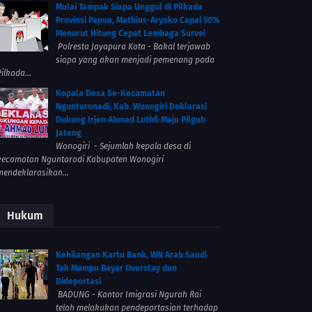
Mulai Tampak Siapa Unggul di Pilkada
Provinsi Papua, Mathius-Aryoko Capai 50%
Menurut Hitung Cepat Lembaga Survei
Polresta Jayapura Kota - Bakal terjawab
siapa yang akan menjadi pemenang pada
ilkada...
Kepala Desa Se-Kecamatan
Ngunturonadi, Kab. Wonogiri Deklarasi
Dukung Irjen Ahmad Luthfi Maju Pilgub
Jateng
Wonogiri - Sejumlah kepala desa di
kecamatan Nguntorodi Kabupaten Wonogiri
mendeklarasikan...
Hukum
Kehilangan Kartu Bank, WN Arab Saudi
Tak Mampu Bayar Overstay dan
Dideportasi
BADUNG - Kantor Imigrasi Ngurah Rai
telah melakukan pendeportasian terhadap