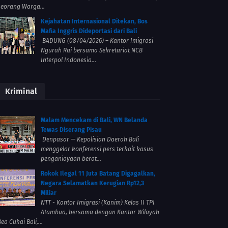
seorang Warga...
Kejahatan Internasional Ditekan, Bos
Mafia Inggris Dideportasi dari Bali
BADUNG (08/04/2026) – Kantor Imigrasi
Ngurah Rai bersama Sekretariat NCB
Interpol Indonesia...
Kriminal
Malam Mencekam di Bali, WN Belanda
Tewas Diserang Pisau
Denpasar — Kepolisian Daerah Bali
menggelar konferensi pers terkait kasus
penganiayaan berat...
Rokok Ilegal 11 Juta Batang Digagalkan,
Negara Selamatkan Kerugian Rp12,3
Miliar
NTT - Kantor Imigrasi (Kanim) Kelas II TPI
Atambua, bersama dengan Kantor Wilayah
ea Cukai Bali,...