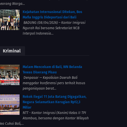
seorang Warga...
Kejahatan Internasional Ditekan, Bos
Mafia Inggris Dideportasi dari Bali
BADUNG (08/04/2026) – Kantor Imigrasi
Ngurah Rai bersama Sekretariat NCB
Interpol Indonesia...
Kriminal
Malam Mencekam di Bali, WN Belanda
Tewas Diserang Pisau
Denpasar — Kepolisian Daerah Bali
menggelar konferensi pers terkait kasus
penganiayaan berat...
Rokok Ilegal 11 Juta Batang Digagalkan,
Negara Selamatkan Kerugian Rp12,3
Miliar
NTT - Kantor Imigrasi (Kanim) Kelas II TPI
Atambua, bersama dengan Kantor Wilayah
ea Cukai Bali,...