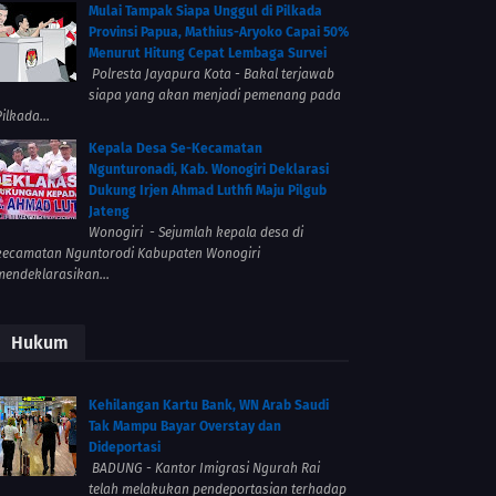
Mulai Tampak Siapa Unggul di Pilkada
Provinsi Papua, Mathius-Aryoko Capai 50%
Menurut Hitung Cepat Lembaga Survei
Polresta Jayapura Kota - Bakal terjawab
siapa yang akan menjadi pemenang pada
ilkada...
Kepala Desa Se-Kecamatan
Ngunturonadi, Kab. Wonogiri Deklarasi
Dukung Irjen Ahmad Luthfi Maju Pilgub
Jateng
Wonogiri - Sejumlah kepala desa di
kecamatan Nguntorodi Kabupaten Wonogiri
mendeklarasikan...
Hukum
Kehilangan Kartu Bank, WN Arab Saudi
Tak Mampu Bayar Overstay dan
Dideportasi
BADUNG - Kantor Imigrasi Ngurah Rai
telah melakukan pendeportasian terhadap