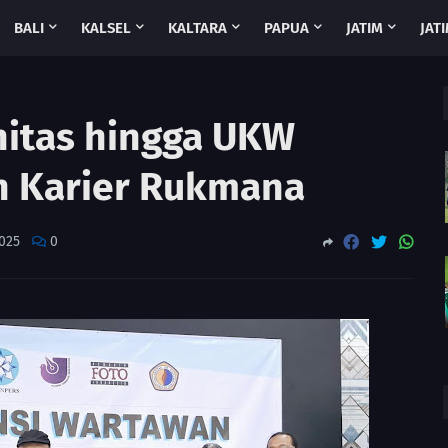
BALI
KALSEL
KALTARA
PAPUA
JATIM
JATI
itas hingga UKW
n Karier Rukmana
025
0