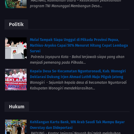
MALINAU, Kalimantan Utara – Kesuksesan pelaksanaan
program TNI Manunggal Membangun Desa...
Politik
Mulai Tampak Siapa Unggul di Pilkada Provinsi Papua,
Mathius-Aryoko Capai 50% Menurut Hitung Cepat Lembaga
Survei
Polresta Jayapura Kota - Bakal terjawab siapa yang akan
menjadi pemenang pada Pilkada...
Kepala Desa Se-Kecamatan Ngunturonadi, Kab. Wonogiri
Deklarasi Dukung Irjen Ahmad Luthfi Maju Pilgub Jateng
Wonogiri - Sejumlah kepala desa di kecamatan Nguntorodi
Kabupaten Wonogiri mendeklarasikan...
Hukum
Kehilangan Kartu Bank, WN Arab Saudi Tak Mampu Bayar
Overstay dan Dideportasi
BADUNG - Kantor Imigrasi Ngurah Rai telah melakukan