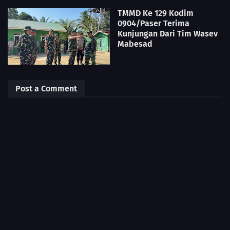
TMMD Ke 129 Kodim
0904/Paser Terima
Kunjungan Dari Tim Wasev
Mabesad
Post a Comment