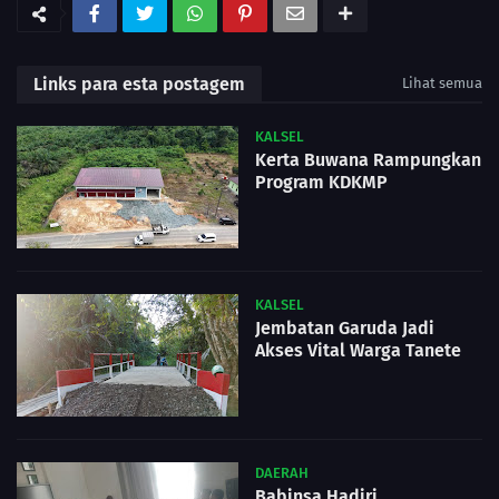
Links para esta postagem
Lihat semua
KALSEL
Kerta Buwana Rampungkan
Program KDKMP
KALSEL
Jembatan Garuda Jadi
Akses Vital Warga Tanete
DAERAH
Babinsa Hadiri