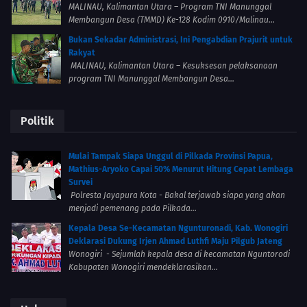
MALINAU, Kalimantan Utara – Program TNI Manunggal
Membangun Desa (TMMD) Ke-128 Kodim 0910/Malinau...
Bukan Sekadar Administrasi, Ini Pengabdian Prajurit untuk
Rakyat
MALINAU, Kalimantan Utara – Kesuksesan pelaksanaan
program TNI Manunggal Membangun Desa...
Politik
Mulai Tampak Siapa Unggul di Pilkada Provinsi Papua,
Mathius-Aryoko Capai 50% Menurut Hitung Cepat Lembaga
Survei
Polresta Jayapura Kota - Bakal terjawab siapa yang akan
menjadi pemenang pada Pilkada...
Kepala Desa Se-Kecamatan Ngunturonadi, Kab. Wonogiri
Deklarasi Dukung Irjen Ahmad Luthfi Maju Pilgub Jateng
Wonogiri - Sejumlah kepala desa di kecamatan Nguntorodi
Kabupaten Wonogiri mendeklarasikan...