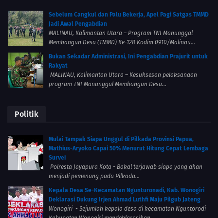
Sebelum Cangkul dan Palu Bekerja, Apel Pagi Satgas TMMD
Jadi Awal Pengabdian
MALINAU, Kalimantan Utara – Program TNI Manunggal
Membangun Desa (TMMD) Ke-128 Kodim 0910/Malinau...
Bukan Sekadar Administrasi, Ini Pengabdian Prajurit untuk
Rakyat
MALINAU, Kalimantan Utara – Kesuksesan pelaksanaan
program TNI Manunggal Membangun Desa...
Politik
Mulai Tampak Siapa Unggul di Pilkada Provinsi Papua,
Mathius-Aryoko Capai 50% Menurut Hitung Cepat Lembaga
Survei
Polresta Jayapura Kota - Bakal terjawab siapa yang akan
menjadi pemenang pada Pilkada...
Kepala Desa Se-Kecamatan Ngunturonadi, Kab. Wonogiri
Deklarasi Dukung Irjen Ahmad Luthfi Maju Pilgub Jateng
Wonogiri - Sejumlah kepala desa di kecamatan Nguntorodi