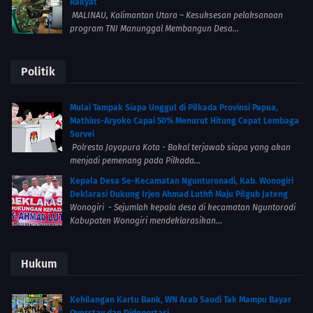
Rakyat
MALINAU, Kalimantan Utara – Kesuksesan pelaksanaan
program TNI Manunggal Membangun Desa...
Politik
Mulai Tampak Siapa Unggul di Pilkada Provinsi Papua,
Mathius-Aryoko Capai 50% Menurut Hitung Cepat Lembaga
Survei
Polresta Jayapura Kota - Bakal terjawab siapa yang akan
menjadi pemenang pada Pilkada...
Kepala Desa Se-Kecamatan Ngunturonadi, Kab. Wonogiri
Deklarasi Dukung Irjen Ahmad Luthfi Maju Pilgub Jateng
Wonogiri - Sejumlah kepala desa di kecamatan Nguntorodi
Kabupaten Wonogiri mendeklarasikan...
Hukum
Kehilangan Kartu Bank, WN Arab Saudi Tak Mampu Bayar
Overstay dan Dideportasi