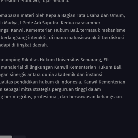
a Presiden Prabowo,” ujar Redana.
pemaparan materi oleh Kepala Bagian Tata Usaha dan Umum,
i Madya, I Gede Adi Saputra. Kedua narasumber
fungsi Kanwil Kementerian Hukum Bali, termasuk mekanisme
berlangsung interaktif, di mana mahasiswa aktif berdiskusi
dapi di tingkat daerah.
endamping Fakultas Hukum Universitas Semarang, Efi
n manajerial di lingkungan Kanwil Kementerian Hukum Bali.
ungan sinergis antara dunia akademik dan instansi
litas pendidikan hukum di Indonesia. Kanwil Kementerian
sebagai mitra strategis perguruan tinggi dalam
berintegritas, profesional, dan berwawasan kebangsaan.