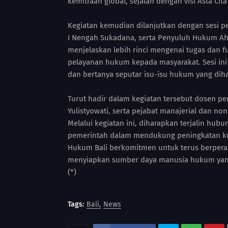
kemitraan global, sejalan dengan visi Asta Cit
Kegiatan kemudian dilanjutkan dengan sesi 
I Nengah Sukadana, serta Penyuluh Hukum Ahl
menjelaskan lebih rinci mengenai tugas dan 
pelayanan hukum kepada masyarakat. Sesi ini 
dan bertanya seputar isu-isu hukum yang diha
Turut hadir dalam kegiatan tersebut dosen p
Yulistyowati, serta pejabat manajerial dan no
Melalui kegiatan ini, diharapkan terjalin hub
pemerintah dalam mendukung peningkatan kua
Hukum Bali berkomitmen untuk terus berperan 
menyiapkan sumber daya manusia hukum yang 
(*)
Tags:
Bali
News