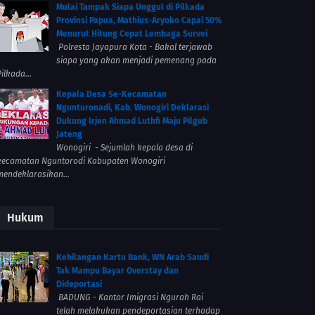
Mulai Tampak Siapa Unggul di Pilkada
Provinsi Papua, Mathius-Aryoko Capai 50%
Menurut Hitung Cepat Lembaga Survei
Polresta Jayapura Kota - Bakal terjawab
siapa yang akan menjadi pemenang pada
ilkada...
Kepala Desa Se-Kecamatan
Ngunturonadi, Kab. Wonogiri Deklarasi
Dukung Irjen Ahmad Luthfi Maju Pilgub
Jateng
Wonogiri - Sejumlah kepala desa di
kecamatan Nguntorodi Kabupaten Wonogiri
mendeklarasikan...
Hukum
Kehilangan Kartu Bank, WN Arab Saudi
Tak Mampu Bayar Overstay dan
Dideportasi
BADUNG - Kantor Imigrasi Ngurah Rai
telah melakukan pendeportasian terhadap