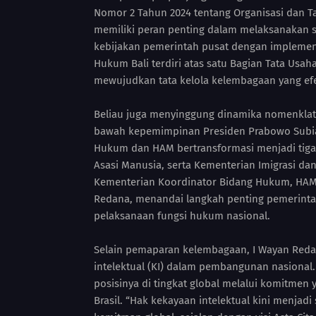
Nomor 2 Tahun 2024 tentang Organisasi dan T
memiliki peran penting dalam melaksanakan 
kebijakan pemerintah pusat dengan implement
Hukum Bali terdiri atas satu Bagian Tata Usa
mewujudkan tata kelola kelembagaan yang efe
Beliau juga menyinggung dinamika nomenklat
bawah kepemimpinan Presiden Prabowo Subia
Hukum dan HAM bertransformasi menjadi tiga
Asasi Manusia, serta Kementerian Imigrasi d
Kementerian Koordinator Bidang Hukum, HAM, 
Redana, menandai langkah penting pemerintah
pelaksanaan fungsi hukum nasional.
Selain pemaparan kelembagaan, I Wayan Red
intelektual (KI) dalam pembangunan nasiona
posisinya di tingkat global melalui komitmen
Brasil. “Hak kekayaan intelektual kini menjad