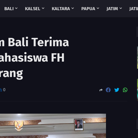
BALI
KALSEL
KALTARA
PAPUA
JATIM
JATI
 Bali Terima
ahasiswa FH
rang
0