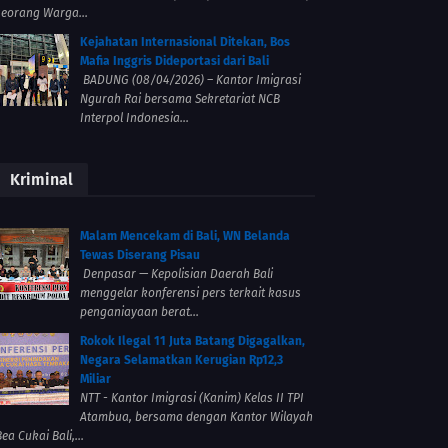
seorang Warga...
Kejahatan Internasional Ditekan, Bos
Mafia Inggris Dideportasi dari Bali
BADUNG (08/04/2026) – Kantor Imigrasi
Ngurah Rai bersama Sekretariat NCB
Interpol Indonesia...
Kriminal
Malam Mencekam di Bali, WN Belanda
Tewas Diserang Pisau
Denpasar — Kepolisian Daerah Bali
menggelar konferensi pers terkait kasus
penganiayaan berat...
Rokok Ilegal 11 Juta Batang Digagalkan,
Negara Selamatkan Kerugian Rp12,3
Miliar
NTT - Kantor Imigrasi (Kanim) Kelas II TPI
Atambua, bersama dengan Kantor Wilayah
ea Cukai Bali,...