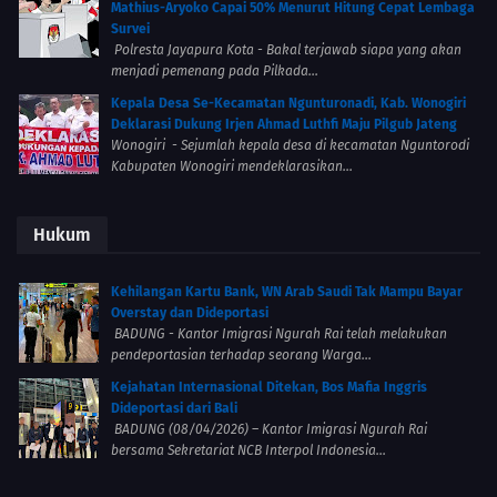
Mathius-Aryoko Capai 50% Menurut Hitung Cepat Lembaga
Survei
Polresta Jayapura Kota - Bakal terjawab siapa yang akan
menjadi pemenang pada Pilkada...
Kepala Desa Se-Kecamatan Ngunturonadi, Kab. Wonogiri
Deklarasi Dukung Irjen Ahmad Luthfi Maju Pilgub Jateng
Wonogiri - Sejumlah kepala desa di kecamatan Nguntorodi
Kabupaten Wonogiri mendeklarasikan...
Hukum
Kehilangan Kartu Bank, WN Arab Saudi Tak Mampu Bayar
Overstay dan Dideportasi
BADUNG - Kantor Imigrasi Ngurah Rai telah melakukan
pendeportasian terhadap seorang Warga...
Kejahatan Internasional Ditekan, Bos Mafia Inggris
Dideportasi dari Bali
BADUNG (08/04/2026) – Kantor Imigrasi Ngurah Rai
bersama Sekretariat NCB Interpol Indonesia...