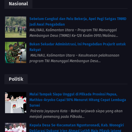
Nasional
Sebelum Cangkul dan Palu Bekerja, Apel Pagi Satgas TMMD
Jadi Awal Pengabdian
MALINAU, Kalimantan Utara – Program TNI Manunggal
Membangun Desa (TMMD) Ke-128 Kodim 0910/Malinau...
Bukan Sekadar Administrasi, Ini Pengabdian Prajurit untuk
Rakyat
MALINAU, Kalimantan Utara – Kesuksesan pelaksanaan
program TNI Manunggal Membangun Desa...
Politik
Mulai Tampak Siapa Unggul di Pilkada Provinsi Papua,
Mathius-Aryoko Capai 50% Menurut Hitung Cepat Lembaga
Survei
Polresta Jayapura Kota - Bakal terjawab siapa yang akan
menjadi pemenang pada Pilkada...
Kepala Desa Se-Kecamatan Ngunturonadi, Kab. Wonogiri
Deklarasi Dukung Irjen Ahmad Luthfi Maju Pilgub Jateng