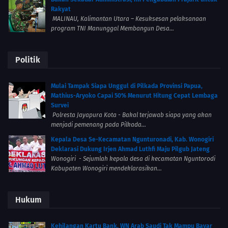
Rakyat
MALINAU, Kalimantan Utara – Kesuksesan pelaksanaan
program TNI Manunggal Membangun Desa...
Politik
Mulai Tampak Siapa Unggul di Pilkada Provinsi Papua,
Mathius-Aryoko Capai 50% Menurut Hitung Cepat Lembaga
Survei
Polresta Jayapura Kota - Bakal terjawab siapa yang akan
menjadi pemenang pada Pilkada...
Kepala Desa Se-Kecamatan Ngunturonadi, Kab. Wonogiri
Deklarasi Dukung Irjen Ahmad Luthfi Maju Pilgub Jateng
Wonogiri - Sejumlah kepala desa di kecamatan Nguntorodi
Kabupaten Wonogiri mendeklarasikan...
Hukum
Kehilangan Kartu Bank, WN Arab Saudi Tak Mampu Bayar