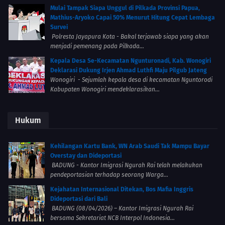
Mulai Tampak Siapa Unggul di Pilkada Provinsi Papua,
Mathius-Aryoko Capai 50% Menurut Hitung Cepat Lembaga
Survei
Polresta Jayapura Kota - Bakal terjawab siapa yang akan
menjadi pemenang pada Pilkada...
Kepala Desa Se-Kecamatan Ngunturonadi, Kab. Wonogiri
Deklarasi Dukung Irjen Ahmad Luthfi Maju Pilgub Jateng
Wonogiri - Sejumlah kepala desa di kecamatan Nguntorodi
Kabupaten Wonogiri mendeklarasikan...
Hukum
Kehilangan Kartu Bank, WN Arab Saudi Tak Mampu Bayar
Overstay dan Dideportasi
BADUNG - Kantor Imigrasi Ngurah Rai telah melakukan
pendeportasian terhadap seorang Warga...
Kejahatan Internasional Ditekan, Bos Mafia Inggris
Dideportasi dari Bali
BADUNG (08/04/2026) – Kantor Imigrasi Ngurah Rai
bersama Sekretariat NCB Interpol Indonesia...