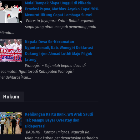
Mulai Tampak Siapa Unggul di Pilkada
Provinsi Papua, Mathius-Aryoko Capai 50%
Menurut Hitung Cepat Lembaga Survei
Polresta Jayapura Kota - Bakal terjawab
siapa yang akan menjadi pemenang pada
ilkada...
Kepala Desa Se-Kecamatan
Ngunturonadi, Kab. Wonogiri Deklarasi
Dukung Irjen Ahmad Luthfi Maju Pilgub
Jateng
Wonogiri - Sejumlah kepala desa di
kecamatan Nguntorodi Kabupaten Wonogiri
mendeklarasikan...
Hukum
Kehilangan Kartu Bank, WN Arab Saudi
Tak Mampu Bayar Overstay dan
Dideportasi
BADUNG - Kantor Imigrasi Ngurah Rai
telah melakukan pendeportasian terhadap