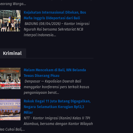
seorang Warga...
Kejahatan Internasional Ditekan, Bos
Mafia Inggris Dideportasi dari Bali
BADUNG (08/04/2026) – Kantor Imigrasi
Ngurah Rai bersama Sekretariat NCB
Interpol Indonesia...
Kriminal
Malam Mencekam di Bali, WN Belanda
Tewas Diserang Pisau
Denpasar — Kepolisian Daerah Bali
menggelar konferensi pers terkait kasus
penganiayaan berat...
Rokok Ilegal 11 Juta Batang Digagalkan,
Negara Selamatkan Kerugian Rp12,3
Miliar
NTT - Kantor Imigrasi (Kanim) Kelas II TPI
Atambua, bersama dengan Kantor Wilayah
ea Cukai Bali,...