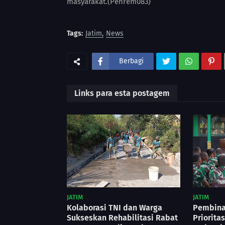
masyarakat.(Penrem083)
Tags:
Jatim
News
Berbagi
Links para esta postagem
JATIM
JATIM
Kolaborasi TNI dan Warga
Pembina
Sukseskan Rehabilitasi Rabat
Priorita