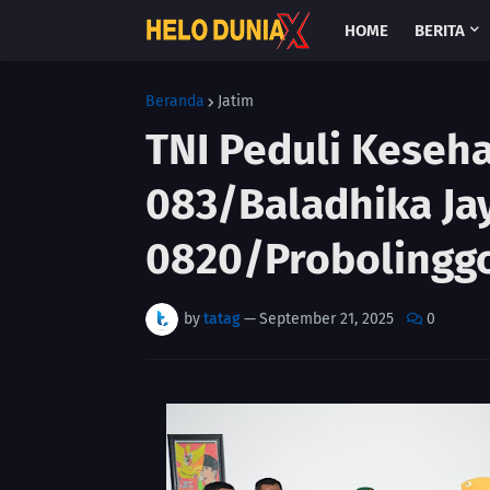
HOME
BERITA
Beranda
Jatim
TNI Peduli Keseh
083/Baladhika Ja
0820/Probolinggo
by
tatag
—
September 21, 2025
0