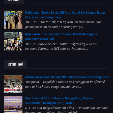
Kehilangan Kartu Bank, WN Arab Saudi Tak Mampu Bayar
Overstay dan Dideportasi
BADUNG - Kantor Imigrasi Ngurah Rai telah melakukan
pendeportasian terhadap seorang Warga...
Kejahatan Internasional Ditekan, Bos Mafia Inggris
Dideportasi dari Bali
BADUNG (08/04/2026) – Kantor Imigrasi Ngurah Rai
bersama Sekretariat NCB Interpol Indonesia...
Kriminal
Malam Mencekam di Bali, WN Belanda Tewas Diserang Pisau
Denpasar — Kepolisian Daerah Bali menggelar konferensi
pers terkait kasus penganiayaan berat...
Rokok Ilegal 11 Juta Batang Digagalkan, Negara
Selamatkan Kerugian Rp12,3 Miliar
NTT - Kantor Imigrasi (Kanim) Kelas II TPI Atambua, bersama
dengan Kantor Wilayah Bea Cukai Bali,...