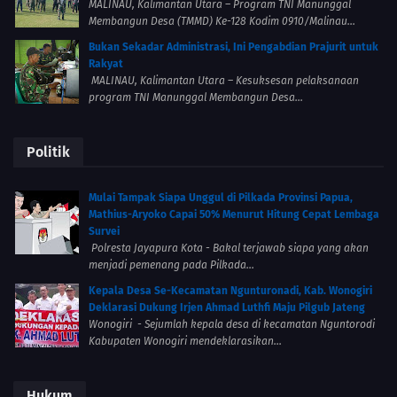
MALINAU, Kalimantan Utara – Program TNI Manunggal
Membangun Desa (TMMD) Ke-128 Kodim 0910/Malinau...
Bukan Sekadar Administrasi, Ini Pengabdian Prajurit untuk
Rakyat
MALINAU, Kalimantan Utara – Kesuksesan pelaksanaan
program TNI Manunggal Membangun Desa...
Politik
Mulai Tampak Siapa Unggul di Pilkada Provinsi Papua,
Mathius-Aryoko Capai 50% Menurut Hitung Cepat Lembaga
Survei
Polresta Jayapura Kota - Bakal terjawab siapa yang akan
menjadi pemenang pada Pilkada...
Kepala Desa Se-Kecamatan Ngunturonadi, Kab. Wonogiri
Deklarasi Dukung Irjen Ahmad Luthfi Maju Pilgub Jateng
Wonogiri - Sejumlah kepala desa di kecamatan Nguntorodi
Kabupaten Wonogiri mendeklarasikan...
Hukum