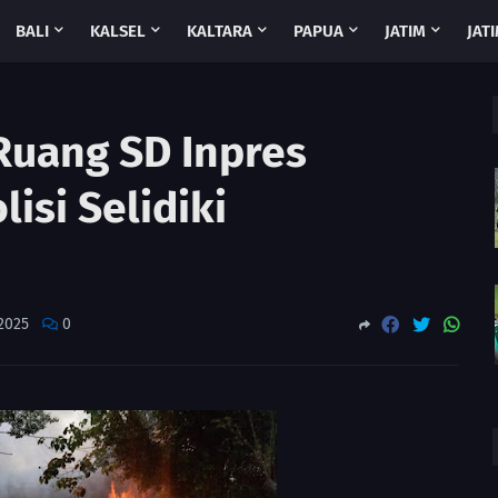
BALI
KALSEL
KALTARA
PAPUA
JATIM
JATI
Ruang SD Inpres
isi Selidiki
2025
0