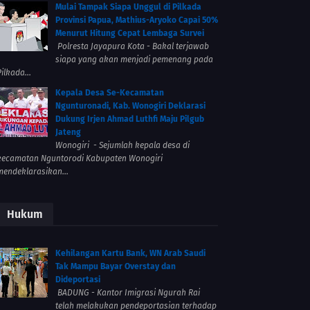
Mulai Tampak Siapa Unggul di Pilkada
Provinsi Papua, Mathius-Aryoko Capai 50%
Menurut Hitung Cepat Lembaga Survei
Polresta Jayapura Kota - Bakal terjawab
siapa yang akan menjadi pemenang pada
ilkada...
Kepala Desa Se-Kecamatan
Ngunturonadi, Kab. Wonogiri Deklarasi
Dukung Irjen Ahmad Luthfi Maju Pilgub
Jateng
Wonogiri - Sejumlah kepala desa di
kecamatan Nguntorodi Kabupaten Wonogiri
mendeklarasikan...
Hukum
Kehilangan Kartu Bank, WN Arab Saudi
Tak Mampu Bayar Overstay dan
Dideportasi
BADUNG - Kantor Imigrasi Ngurah Rai
telah melakukan pendeportasian terhadap