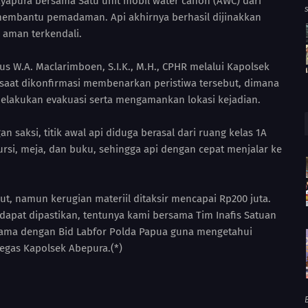
yapura bersama Satu unit mobil water canon (AWC) dari
membantu pemadaman. Api akhirnya berhasil dijinakkan
n aman terkendali.
us W.A. Maclarimboen, S.I.K., M.H., CPHR melalui Kapolsek
 saat dikonfirmasi membenarkan peristiwa tersebut, dimana
elakukan evakuasi serta mengamankan lokasi kejadian.
 saksi, titik awal api diduga berasal dari ruang kelas 1A
ursi, meja, dan buku, sehingga api dengan cepat menjalar ke
but, namun kerugian materiil ditaksir mencapai Rp200 juta.
dapat dipastikan, tentunya kami bersama Tim Inafis Satuan
asama dengan Bid Labfor Polda Papua guna mengetahui
tegas Kapolsek Abepura.(*)
B