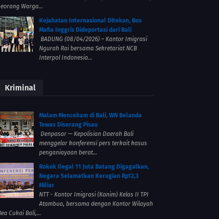
seorang Warga...
Kejahatan Internasional Ditekan, Bos
Mafia Inggris Dideportasi dari Bali
BADUNG (08/04/2026) – Kantor Imigrasi
Ngurah Rai bersama Sekretariat NCB
Interpol Indonesia...
Kriminal
Malam Mencekam di Bali, WN Belanda
Tewas Diserang Pisau
Denpasar — Kepolisian Daerah Bali
menggelar konferensi pers terkait kasus
penganiayaan berat...
Rokok Ilegal 11 Juta Batang Digagalkan,
Negara Selamatkan Kerugian Rp12,3
Miliar
NTT - Kantor Imigrasi (Kanim) Kelas II TPI
Atambua, bersama dengan Kantor Wilayah
ea Cukai Bali,...