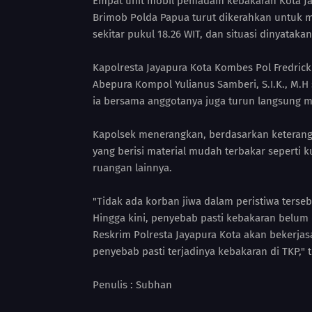
‎Empat unit mobil pemadam kebakaran Kota Ja
Brimob Polda Papua turut dikerahkan untuk 
sekitar pukul 18.26 WIT, dan situasi dinyataka
‎Kapolresta Jayapura Kota Kombes Pol Fredrick
Abepura Kompol Yulianus Samberi, S.I.K., M.H
ia bersama anggotanya juga turun langsung m
‎Kapolsek menerangkan, berdasarkan keterangan
yang berisi material mudah terbakar seperti k
ruangan lainnya.
‎"Tidak ada korban jiwa dalam peristiwa terse
Hingga kini, penyebab pasti kebakaran belum 
Reskrim Polresta Jayapura Kota akan bekerj
penyebab pasti terjadinya kebakaran di TKP," 
‎Penulis : Subhan