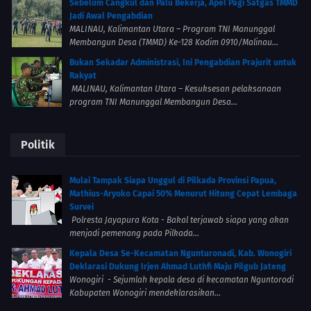
Sebelum Cangkul dan Palu Bekerja, Apel Pagi Satgas TMMD
Jadi Awal Pengabdian
MALINAU, Kalimantan Utara – Program TNI Manunggal
Membangun Desa (TMMD) Ke-128 Kodim 0910/Malinau...
Bukan Sekadar Administrasi, Ini Pengabdian Prajurit untuk
Rakyat
MALINAU, Kalimantan Utara – Kesuksesan pelaksanaan
program TNI Manunggal Membangun Desa...
Politik
Mulai Tampak Siapa Unggul di Pilkada Provinsi Papua,
Mathius-Aryoko Capai 50% Menurut Hitung Cepat Lembaga
Survei
Polresta Jayapura Kota - Bakal terjawab siapa yang akan
menjadi pemenang pada Pilkada...
Kepala Desa Se-Kecamatan Ngunturonadi, Kab. Wonogiri
Deklarasi Dukung Irjen Ahmad Luthfi Maju Pilgub Jateng
Wonogiri - Sejumlah kepala desa di kecamatan Nguntorodi
Kabupaten Wonogiri mendeklarasikan...