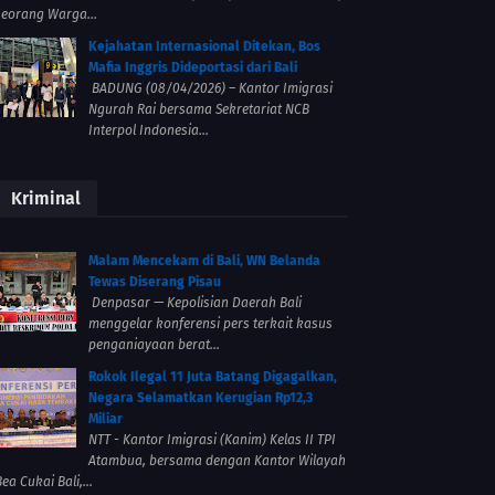
seorang Warga...
Kejahatan Internasional Ditekan, Bos
Mafia Inggris Dideportasi dari Bali
BADUNG (08/04/2026) – Kantor Imigrasi
Ngurah Rai bersama Sekretariat NCB
Interpol Indonesia...
Kriminal
Malam Mencekam di Bali, WN Belanda
Tewas Diserang Pisau
Denpasar — Kepolisian Daerah Bali
menggelar konferensi pers terkait kasus
penganiayaan berat...
Rokok Ilegal 11 Juta Batang Digagalkan,
Negara Selamatkan Kerugian Rp12,3
Miliar
NTT - Kantor Imigrasi (Kanim) Kelas II TPI
Atambua, bersama dengan Kantor Wilayah
ea Cukai Bali,...