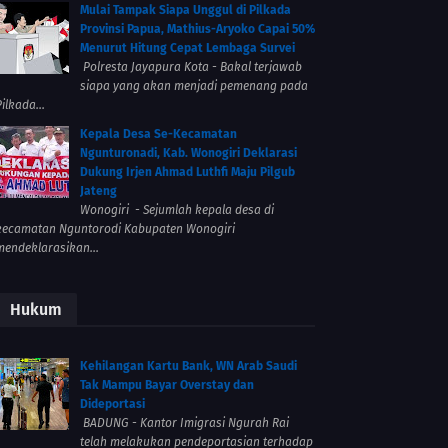
Mulai Tampak Siapa Unggul di Pilkada
Provinsi Papua, Mathius-Aryoko Capai 50%
Menurut Hitung Cepat Lembaga Survei
Polresta Jayapura Kota - Bakal terjawab
siapa yang akan menjadi pemenang pada
ilkada...
Kepala Desa Se-Kecamatan
Ngunturonadi, Kab. Wonogiri Deklarasi
Dukung Irjen Ahmad Luthfi Maju Pilgub
Jateng
Wonogiri - Sejumlah kepala desa di
kecamatan Nguntorodi Kabupaten Wonogiri
mendeklarasikan...
Hukum
Kehilangan Kartu Bank, WN Arab Saudi
Tak Mampu Bayar Overstay dan
Dideportasi
BADUNG - Kantor Imigrasi Ngurah Rai
telah melakukan pendeportasian terhadap