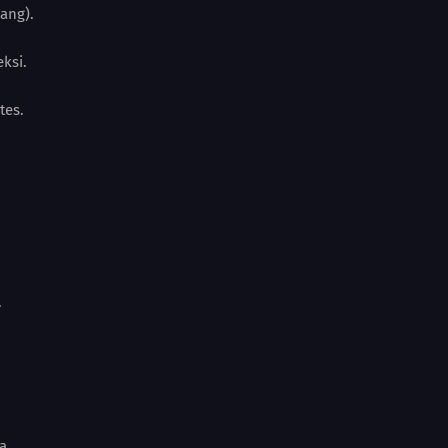
ang).
ksi.
tes.
.
a.