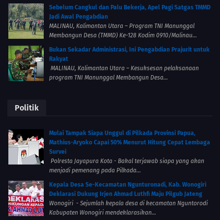
Sebelum Cangkul dan Palu Bekerja, Apel Pagi Satgas TMMD
Jadi Awal Pengabdian
MALINAU, Kalimantan Utara – Program TNI Manunggal
Membangun Desa (TMMD) Ke-128 Kodim 0910/Malinau...
Bukan Sekadar Administrasi, Ini Pengabdian Prajurit untuk
Rakyat
MALINAU, Kalimantan Utara – Kesuksesan pelaksanaan
program TNI Manunggal Membangun Desa...
Politik
Mulai Tampak Siapa Unggul di Pilkada Provinsi Papua,
Mathius-Aryoko Capai 50% Menurut Hitung Cepat Lembaga
Survei
Polresta Jayapura Kota - Bakal terjawab siapa yang akan
menjadi pemenang pada Pilkada...
Kepala Desa Se-Kecamatan Ngunturonadi, Kab. Wonogiri
Deklarasi Dukung Irjen Ahmad Luthfi Maju Pilgub Jateng
Wonogiri - Sejumlah kepala desa di kecamatan Nguntorodi
Kabupaten Wonogiri mendeklarasikan...