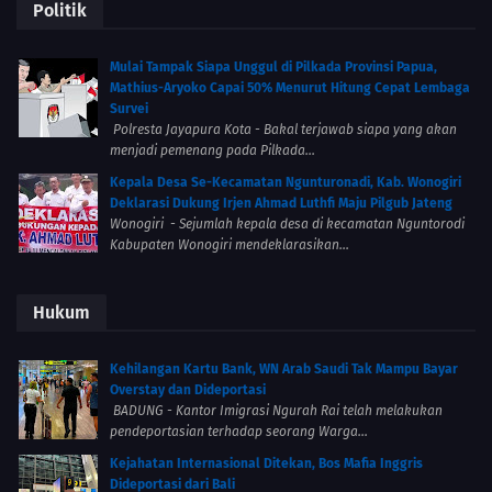
Politik
Mulai Tampak Siapa Unggul di Pilkada Provinsi Papua,
Mathius-Aryoko Capai 50% Menurut Hitung Cepat Lembaga
Survei
Polresta Jayapura Kota - Bakal terjawab siapa yang akan
menjadi pemenang pada Pilkada...
Kepala Desa Se-Kecamatan Ngunturonadi, Kab. Wonogiri
Deklarasi Dukung Irjen Ahmad Luthfi Maju Pilgub Jateng
Wonogiri - Sejumlah kepala desa di kecamatan Nguntorodi
Kabupaten Wonogiri mendeklarasikan...
Hukum
Kehilangan Kartu Bank, WN Arab Saudi Tak Mampu Bayar
Overstay dan Dideportasi
BADUNG - Kantor Imigrasi Ngurah Rai telah melakukan
pendeportasian terhadap seorang Warga...
Kejahatan Internasional Ditekan, Bos Mafia Inggris
Dideportasi dari Bali