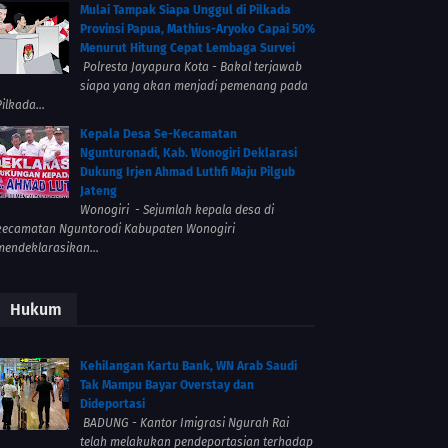
Mulai Tampak Siapa Unggul di Pilkada
Provinsi Papua, Mathius-Aryoko Capai 50%
Menurut Hitung Cepat Lembaga Survei
Polresta Jayapura Kota - Bakal terjawab
siapa yang akan menjadi pemenang pada
ilkada...
Kepala Desa Se-Kecamatan
Ngunturonadi, Kab. Wonogiri Deklarasi
Dukung Irjen Ahmad Luthfi Maju Pilgub
Jateng
Wonogiri - Sejumlah kepala desa di
kecamatan Nguntorodi Kabupaten Wonogiri
mendeklarasikan...
Hukum
Kehilangan Kartu Bank, WN Arab Saudi
Tak Mampu Bayar Overstay dan
Dideportasi
BADUNG - Kantor Imigrasi Ngurah Rai
telah melakukan pendeportasian terhadap