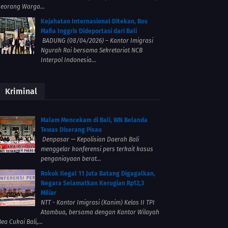
seorang Warga...
Kejahatan Internasional Ditekan, Bos
Mafia Inggris Dideportasi dari Bali
BADUNG (08/04/2026) – Kantor Imigrasi
Ngurah Rai bersama Sekretariat NCB
Interpol Indonesia...
Kriminal
Malam Mencekam di Bali, WN Belanda
Tewas Diserang Pisau
Denpasar — Kepolisian Daerah Bali
menggelar konferensi pers terkait kasus
penganiayaan berat...
Rokok Ilegal 11 Juta Batang Digagalkan,
Negara Selamatkan Kerugian Rp12,3
Miliar
NTT - Kantor Imigrasi (Kanim) Kelas II TPI
Atambua, bersama dengan Kantor Wilayah
ea Cukai Bali,...