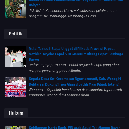
Rakyat
MALINAU, Kalimantan Utara – Kesuksesan pelaksanaan
program TNI Manunggal Membangun Desa...
Politik
Mulai Tampak Siapa Unggul di Pilkada Provinsi Papua,
Mathius-Aryoko Capai 50% Menurut Hitung Cepat Lembaga
Survei
Polresta Jayapura Kota - Bakal terjawab siapa yang akan
menjadi pemenang pada Pilkada...
Kepala Desa Se-Kecamatan Ngunturonadi, Kab. Wonogiri
Deklarasi Dukung Irjen Ahmad Luthfi Maju Pilgub Jateng
Wonogiri - Sejumlah kepala desa di kecamatan Nguntorodi
Kabupaten Wonogiri mendeklarasikan...
Hukum
Kehilangan Kartu Bank, WN Arab Saudi Tak Mampu Bayar