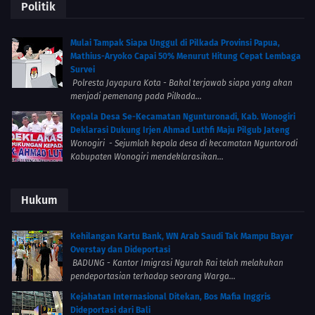
Politik
Mulai Tampak Siapa Unggul di Pilkada Provinsi Papua,
Mathius-Aryoko Capai 50% Menurut Hitung Cepat Lembaga
Survei
Polresta Jayapura Kota - Bakal terjawab siapa yang akan
menjadi pemenang pada Pilkada...
Kepala Desa Se-Kecamatan Ngunturonadi, Kab. Wonogiri
Deklarasi Dukung Irjen Ahmad Luthfi Maju Pilgub Jateng
Wonogiri - Sejumlah kepala desa di kecamatan Nguntorodi
Kabupaten Wonogiri mendeklarasikan...
Hukum
Kehilangan Kartu Bank, WN Arab Saudi Tak Mampu Bayar
Overstay dan Dideportasi
BADUNG - Kantor Imigrasi Ngurah Rai telah melakukan
pendeportasian terhadap seorang Warga...
Kejahatan Internasional Ditekan, Bos Mafia Inggris
Dideportasi dari Bali