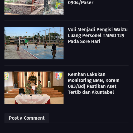
0904/Paser
Voli Menjadi Pengisi Waktu
Luang Personel TMMD 129
Pada Sore Hari
Kemhan Lakukan
Monitoring BMN, Korem
083/Bdj Pastikan Aset
Tertib dan Akuntabel
Post a Comment