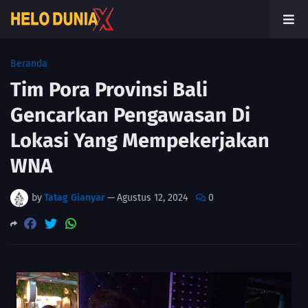
Beranda
Tim Pora Provinsi Bali
Gencarkan Pengawasan Di
Lokasi Yang Mempekerjakan
WNA
by
Tatag Gianyar
—
Agustus 12, 2024
0