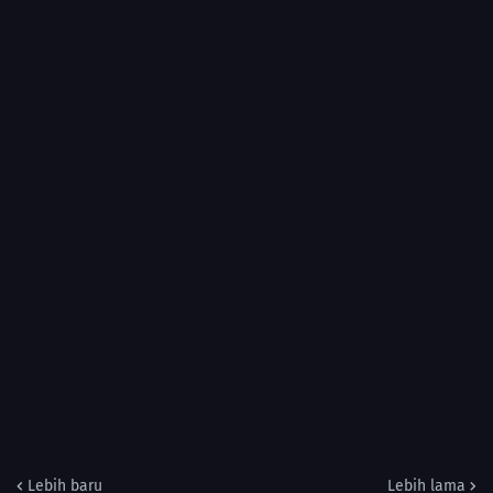
Lebih baru
Lebih lama