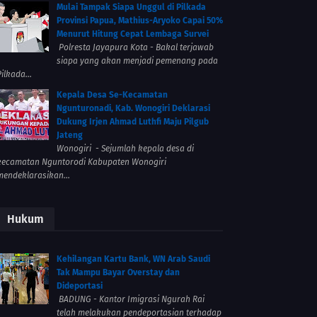
Mulai Tampak Siapa Unggul di Pilkada
Provinsi Papua, Mathius-Aryoko Capai 50%
Menurut Hitung Cepat Lembaga Survei
Polresta Jayapura Kota - Bakal terjawab
siapa yang akan menjadi pemenang pada
ilkada...
Kepala Desa Se-Kecamatan
Ngunturonadi, Kab. Wonogiri Deklarasi
Dukung Irjen Ahmad Luthfi Maju Pilgub
Jateng
Wonogiri - Sejumlah kepala desa di
kecamatan Nguntorodi Kabupaten Wonogiri
mendeklarasikan...
Hukum
Kehilangan Kartu Bank, WN Arab Saudi
Tak Mampu Bayar Overstay dan
Dideportasi
BADUNG - Kantor Imigrasi Ngurah Rai
telah melakukan pendeportasian terhadap