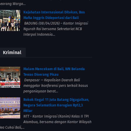
seorang Warga...
Kejahatan Internasional Ditekan, Bos
Mafia Inggris Dideportasi dari Bali
BADUNG (08/04/2026) – Kantor Imigrasi
Ngurah Rai bersama Sekretariat NCB
Interpol Indonesia...
Kriminal
Malam Mencekam di Bali, WN Belanda
Tewas Diserang Pisau
Denpasar — Kepolisian Daerah Bali
menggelar konferensi pers terkait kasus
penganiayaan berat...
Rokok Ilegal 11 Juta Batang Digagalkan,
Negara Selamatkan Kerugian Rp12,3
Miliar
NTT - Kantor Imigrasi (Kanim) Kelas II TPI
Atambua, bersama dengan Kantor Wilayah
ea Cukai Bali,...