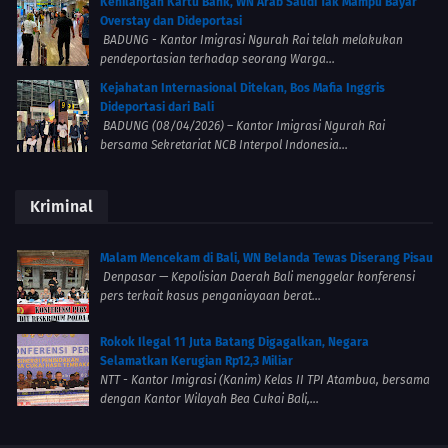
Kehilangan Kartu Bank, WN Arab Saudi Tak Mampu Bayar
Overstay dan Dideportasi
BADUNG - Kantor Imigrasi Ngurah Rai telah melakukan
pendeportasian terhadap seorang Warga...
Kejahatan Internasional Ditekan, Bos Mafia Inggris
Dideportasi dari Bali
BADUNG (08/04/2026) – Kantor Imigrasi Ngurah Rai
bersama Sekretariat NCB Interpol Indonesia...
Kriminal
Malam Mencekam di Bali, WN Belanda Tewas Diserang Pisau
Denpasar — Kepolisian Daerah Bali menggelar konferensi
pers terkait kasus penganiayaan berat...
Rokok Ilegal 11 Juta Batang Digagalkan, Negara
Selamatkan Kerugian Rp12,3 Miliar
NTT - Kantor Imigrasi (Kanim) Kelas II TPI Atambua, bersama
dengan Kantor Wilayah Bea Cukai Bali,...