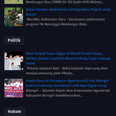
Membangun Desa (TMMD) Ke-128 Kodim 0910/Malinau...
Bukan Sekadar Administrasi, Ini Pengabdian Prajurit untuk
Rakyat
MALINAU, Kalimantan Utara – Kesuksesan pelaksanaan
program TNI Manunggal Membangun Desa...
Politik
Mulai Tampak Siapa Unggul di Pilkada Provinsi Papua,
Mathius-Aryoko Capai 50% Menurut Hitung Cepat Lembaga
Survei
Polresta Jayapura Kota - Bakal terjawab siapa yang akan
menjadi pemenang pada Pilkada...
Kepala Desa Se-Kecamatan Ngunturonadi, Kab. Wonogiri
Deklarasi Dukung Irjen Ahmad Luthfi Maju Pilgub Jateng
Wonogiri - Sejumlah kepala desa di kecamatan Nguntorodi
Kabupaten Wonogiri mendeklarasikan...
Hukum