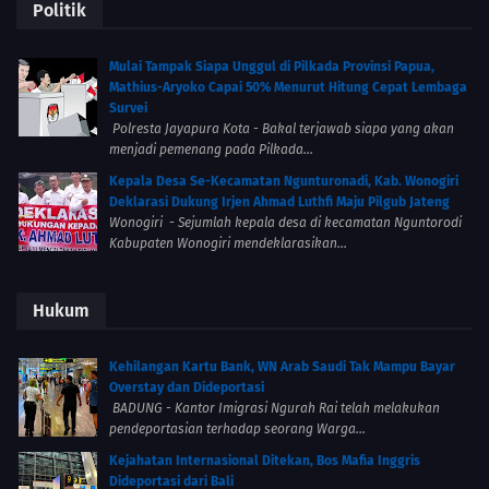
Politik
Mulai Tampak Siapa Unggul di Pilkada Provinsi Papua,
Mathius-Aryoko Capai 50% Menurut Hitung Cepat Lembaga
Survei
Polresta Jayapura Kota - Bakal terjawab siapa yang akan
menjadi pemenang pada Pilkada...
Kepala Desa Se-Kecamatan Ngunturonadi, Kab. Wonogiri
Deklarasi Dukung Irjen Ahmad Luthfi Maju Pilgub Jateng
Wonogiri - Sejumlah kepala desa di kecamatan Nguntorodi
Kabupaten Wonogiri mendeklarasikan...
Hukum
Kehilangan Kartu Bank, WN Arab Saudi Tak Mampu Bayar
Overstay dan Dideportasi
BADUNG - Kantor Imigrasi Ngurah Rai telah melakukan
pendeportasian terhadap seorang Warga...
Kejahatan Internasional Ditekan, Bos Mafia Inggris
Dideportasi dari Bali