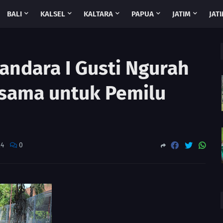
BALI
KALSEL
KALTARA
PAPUA
JATIM
JATI
andara I Gusti Ngurah
rsama untuk Pemilu
24
0