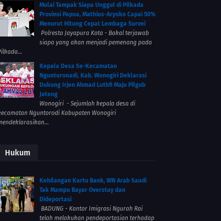
Mulai Tampak Siapa Unggul di Pilkada
Provinsi Papua, Mathius-Aryoko Capai 50%
Menurut Hitung Cepat Lembaga Survei
Polresta Jayapura Kota - Bakal terjawab
siapa yang akan menjadi pemenang pada
ilkada...
Kepala Desa Se-Kecamatan
Ngunturonadi, Kab. Wonogiri Deklarasi
Dukung Irjen Ahmad Luthfi Maju Pilgub
Jateng
Wonogiri - Sejumlah kepala desa di
kecamatan Nguntorodi Kabupaten Wonogiri
mendeklarasikan...
Hukum
Kehilangan Kartu Bank, WN Arab Saudi
Tak Mampu Bayar Overstay dan
Dideportasi
BADUNG - Kantor Imigrasi Ngurah Rai
telah melakukan pendeportasian terhadap