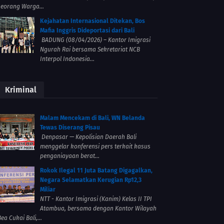
seorang Warga...
Kejahatan Internasional Ditekan, Bos
Mafia Inggris Dideportasi dari Bali
BADUNG (08/04/2026) – Kantor Imigrasi
Ngurah Rai bersama Sekretariat NCB
Interpol Indonesia...
Kriminal
Malam Mencekam di Bali, WN Belanda
Tewas Diserang Pisau
Denpasar — Kepolisian Daerah Bali
menggelar konferensi pers terkait kasus
penganiayaan berat...
Rokok Ilegal 11 Juta Batang Digagalkan,
Negara Selamatkan Kerugian Rp12,3
Miliar
NTT - Kantor Imigrasi (Kanim) Kelas II TPI
Atambua, bersama dengan Kantor Wilayah
ea Cukai Bali,...