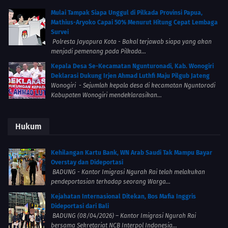
Mulai Tampak Siapa Unggul di Pilkada Provinsi Papua,
Mathius-Aryoko Capai 50% Menurut Hitung Cepat Lembaga
Survei
Polresta Jayapura Kota - Bakal terjawab siapa yang akan
menjadi pemenang pada Pilkada...
Kepala Desa Se-Kecamatan Ngunturonadi, Kab. Wonogiri
Deklarasi Dukung Irjen Ahmad Luthfi Maju Pilgub Jateng
Wonogiri - Sejumlah kepala desa di kecamatan Nguntorodi
Kabupaten Wonogiri mendeklarasikan...
Hukum
Kehilangan Kartu Bank, WN Arab Saudi Tak Mampu Bayar
Overstay dan Dideportasi
BADUNG - Kantor Imigrasi Ngurah Rai telah melakukan
pendeportasian terhadap seorang Warga...
Kejahatan Internasional Ditekan, Bos Mafia Inggris
Dideportasi dari Bali
BADUNG (08/04/2026) – Kantor Imigrasi Ngurah Rai
bersama Sekretariat NCB Interpol Indonesia...