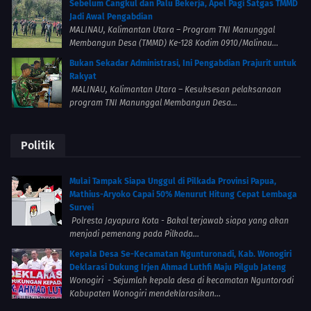
Sebelum Cangkul dan Palu Bekerja, Apel Pagi Satgas TMMD
Jadi Awal Pengabdian
MALINAU, Kalimantan Utara – Program TNI Manunggal
Membangun Desa (TMMD) Ke-128 Kodim 0910/Malinau...
Bukan Sekadar Administrasi, Ini Pengabdian Prajurit untuk
Rakyat
MALINAU, Kalimantan Utara – Kesuksesan pelaksanaan
program TNI Manunggal Membangun Desa...
Politik
Mulai Tampak Siapa Unggul di Pilkada Provinsi Papua,
Mathius-Aryoko Capai 50% Menurut Hitung Cepat Lembaga
Survei
Polresta Jayapura Kota - Bakal terjawab siapa yang akan
menjadi pemenang pada Pilkada...
Kepala Desa Se-Kecamatan Ngunturonadi, Kab. Wonogiri
Deklarasi Dukung Irjen Ahmad Luthfi Maju Pilgub Jateng
Wonogiri - Sejumlah kepala desa di kecamatan Nguntorodi
Kabupaten Wonogiri mendeklarasikan...